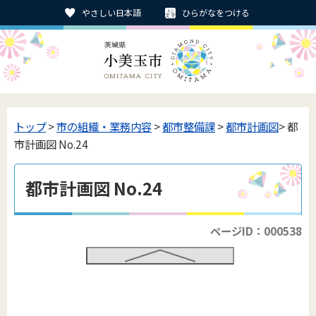
やさしい日本語
ひらがなをつける
トップ
>
市の組織・業務内容
>
都市整備課
>
都市計画図
> 都
市計画図 No.24
都市計画図 No.24
ページID：000538