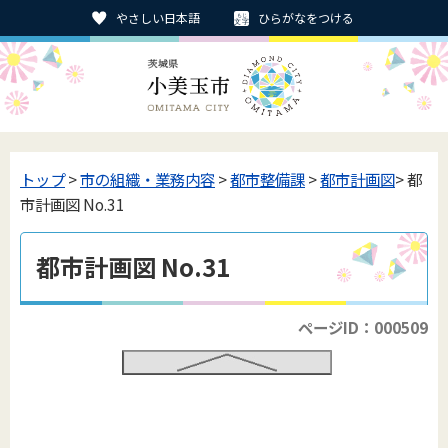
やさしい日本語
ひらがなをつける
トップ
>
市の組織・業務内容
>
都市整備課
>
都市計画図
> 都
市計画図 No.31
都市計画図 No.31
ページID：000509