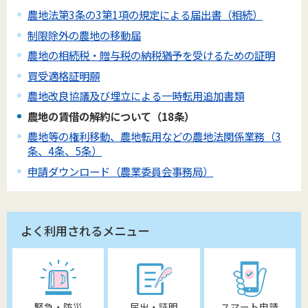
農地法第3条の3第1項の規定による届出書（相続）
制限除外の農地の移動届
農地の相続税・贈与税の納税猶予を受けるための証明
買受適格証明願
農地改良協議及び埋立による一時転用追加書類
農地の賃借の解約について（18条）
農地等の権利移動、農地転用などの農地法関係業務（3
条、4条、5条）
申請ダウンロード（農業委員会事務局）
よく利用されるメニュー
緊急・防災
届出・証明
スマート申請