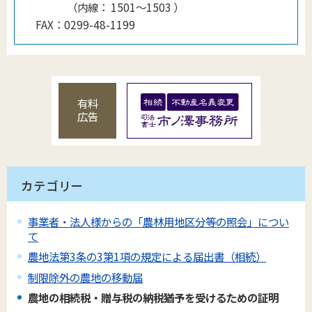
（
内線
：
1501〜1503
）
FAX：
0299-48-1199
有料
広告
カテゴリー
事業者・法人様からの「農林用地区分等の照会」につい
て
農地法第3条の3第1項の規定による届出書（相続）
制限除外の農地の移動届
農地の相続税・贈与税の納税猶予を受けるための証明