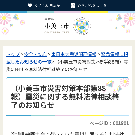
やさしい日本語
ひらがなをつける
トップ
>
安全・安心
>
東日本大震災関連情報
>
緊急情報に掲
載したお知らせの一覧
> （小美玉市災害対策本部第88報）震
災に関する無料法律相談終了のお知らせ
（小美玉市災害対策本部第88
報）震災に関する無料法律相談終
了のお知らせ
ページID：001801
茨城県弁護士会で行っていた震災に関する無料法律