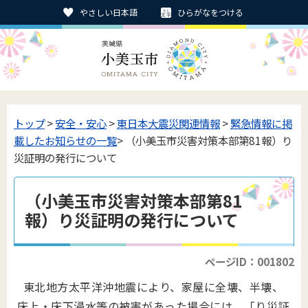
やさしい日本語
ひらがなをつける
トップ
>
安全・安心
>
東日本大震災関連情報
>
緊急情報に掲
載したお知らせの一覧
> （小美玉市災害対策本部第81報）り
災証明の発行について
（小美玉市災害対策本部第81
報）り災証明の発行について
ページID：001802
東北地方太平洋沖地震により、家屋に全壊、半壊、
床上・床下浸水等の被害があった場合には、「り災証