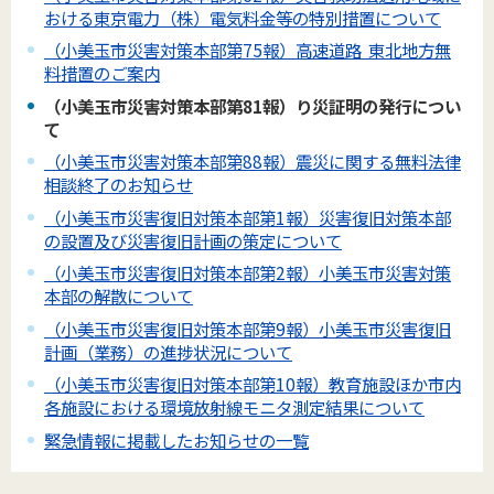
おける東京電力（株）電気料金等の特別措置について
（小美玉市災害対策本部第75報）高速道路 東北地方無
料措置のご案内
（小美玉市災害対策本部第81報）り災証明の発行につい
て
（小美玉市災害対策本部第88報）震災に関する無料法律
相談終了のお知らせ
（小美玉市災害復旧対策本部第1報）災害復旧対策本部
の設置及び災害復旧計画の策定について
（小美玉市災害復旧対策本部第2報）小美玉市災害対策
本部の解散について
（小美玉市災害復旧対策本部第9報）小美玉市災害復旧
計画（業務）の進捗状況について
（小美玉市災害復旧対策本部第10報）教育施設ほか市内
各施設における環境放射線モニタ測定結果について
緊急情報に掲載したお知らせの一覧