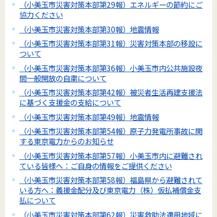
（小美玉市災害対策本部第29報）エネルギーの節約にご
協力ください
（小美玉市災害対策本部第30報）地震情報
（小美玉市災害対策本部第31報）災害対策本部の移設に
ついて
（小美玉市災害対策本部第36報）小美玉市内公共施設夜
間一般開放の自粛について
（小美玉市災害対策本部第42報）被災者生活再建支援法
に基づく支援金の支給について
（小美玉市災害対策本部第49報）地震情報
（小美玉市災害対策本部第54報）原子力発電所事故に関
する東京電力からのお知らせ
（小美玉市災害対策本部第57報）小美玉市内に避難され
ている皆様へ：ご自身の情報をご提供ください
（小美玉市災害対策本部第58報）福島県から避難されて
いる方へ：義援金配分及び東京電力（株）仮払補償金支
払について
（小美玉市災害対策本部第62報）災害救助法適用地域に