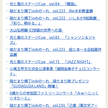
光と風のステージCue vol.84 『魔笛』
陽だまり横丁inみの～れ vol.233 Rei水彩教室展
陽だまり横丁inみの～れ vol.232 いしおか9絵画展
『彩り、萌ゆる。』
大山弘明展-幻想画の世界への道-
光と風のステージCue vol.83 『シャンソン＆ジャ
ズ』
陽だまり横丁inみの～れ vol.231 絵とあ～る会絵画作
品展
光と風のステージCue vol.73 『JAZZ NIGHT』
小美玉市文化協会公演事業「諸岡由美子チェロコンサー
ト」
陽だまり横丁inみの～れ 陽だまり隊プレゼンツ
「GUDAGUDA LAND」開催！
0歳からの参加型ファミリーコンサート「みゅ～じっく
☆すた～と」
陽だまり横丁inみの～れ vol.191「己書（筆文字アー