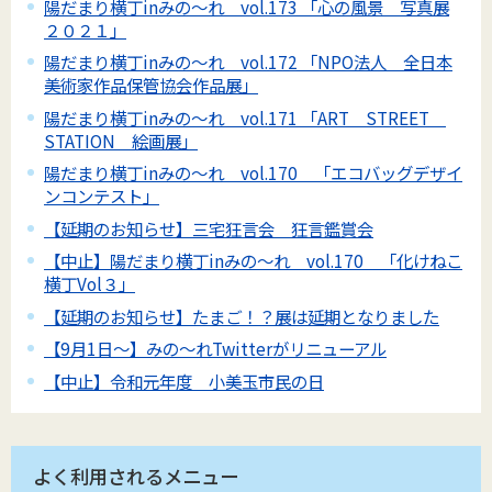
陽だまり横丁inみの～れ vol.173 「心の風景 写真展
２０２１」
陽だまり横丁inみの～れ vol.172 「NPO法人 全日本
美術家作品保管協会作品展」
陽だまり横丁inみの～れ vol.171 「ART STREET
STATION 絵画展」
陽だまり横丁inみの～れ vol.170 「エコバッグデザイ
ンコンテスト」
【延期のお知らせ】三宅狂言会 狂言鑑賞会
【中止】陽だまり横丁inみの～れ vol.170 「化けねこ
横丁Vol３」
【延期のお知らせ】たまご！？展は延期となりました
【9月1日～】みの～れTwitterがリニューアル
【中止】令和元年度 小美玉市民の日
よく利用されるメニュー