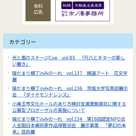
有料
広告
カテゴリー
光と風のステージCue vol.85 『尺八とギターの新し
い響き』
陽だまり横丁inみの～れ vol.237 開運アート 花文字
展
陽だまり横丁inみの～れ vol.236 茨城大学写真部展示
会 『ダイヤモンドレンズ』
小美玉市文化ホールのあり方検討支援業務委託に関する
公募型プロポーザルの実施について
陽だまり横丁inみの～れ vol.234 第16回認定NPO法
人全国日本美術家作品保管協会 展示事業 「夢幻の未
来」芸術展