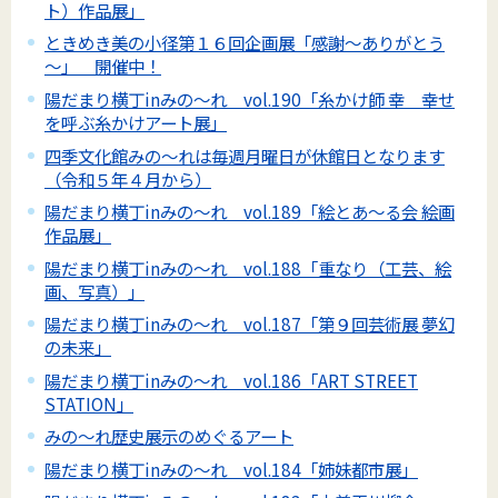
ト）作品展」
ときめき美の小径第１６回企画展「感謝～ありがとう
～」 開催中！
陽だまり横丁inみの～れ vol.190「糸かけ師 幸 幸せ
を呼ぶ糸かけアート展」
四季文化館みの～れは毎週月曜日が休館日となります
（令和５年４月から）
陽だまり横丁inみの～れ vol.189「絵とあ～る会 絵画
作品展」
陽だまり横丁inみの～れ vol.188「重なり（工芸、絵
画、写真）」
陽だまり横丁inみの～れ vol.187「第９回芸術展 夢幻
の未来」
陽だまり横丁inみの～れ vol.186「ART STREET
STATION」
みの～れ歴史展示のめぐるアート
陽だまり横丁inみの～れ vol.184「姉妹都市展」