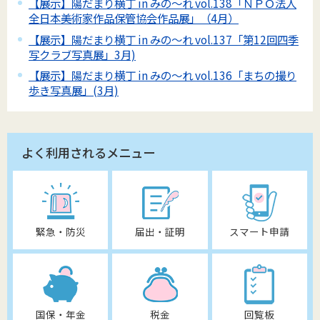
【展示】陽だまり横丁 in みの～れ vol.138「ＮＰＯ法人
全日本美術家作品保管協会作品展」（4月）
【展示】陽だまり横丁 in みの～れ vol.137「第12回四季
写クラブ写真展」3月)
【展示】陽だまり横丁 in みの～れ vol.136「まちの撮り
歩き写真展」(3月)
よく利用されるメニュー
緊急・防災
届出・証明
スマート申請
国保・年金
税金
回覧板