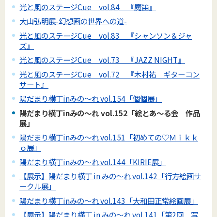
光と風のステージCue vol.84 『魔笛』
大山弘明展-幻想画の世界への道-
光と風のステージCue vol.83 『シャンソン＆ジャ
ズ』
光と風のステージCue vol.73 『JAZZ NIGHT』
光と風のステージCue vol.72 『木村祐 ギターコン
サート』
陽だまり横丁inみの～れ vol.154「個個展」
陽だまり横丁inみの～れ vol.152「絵とあ～る会 作品
展」
陽だまり横丁inみの～れ vol.151「初めての♡Ｍｉｋｋ
ｏ展」
陽だまり横丁inみの～れ vol.144「KIRIE展」
【展示】陽だまり横丁 in みの～れ vol.142「行方絵画サ
ークル展」
陽だまり横丁inみの～れ vol.143「大和田正常絵画展」
【展示】陽だまり横丁 in みの～れ vol.141「第2回 写