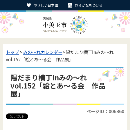
やさしい日本語
ひらがなをつける
トップ
>
みの〜れカレンダー
> 陽だまり横丁inみの～れ
vol.152「絵とあ～る会 作品展」
陽だまり横丁inみの～れ
vol.152「絵とあ～る会 作品
展」
ページID：006360