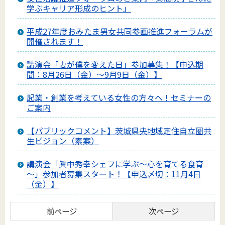
学ぶキャリア形成のヒント」
平成27年度おみたま男女共同参画推進フォーラムが
開催されます！
講演会「妻が僕を変えた日」参加募集！【申込期
間：8月26日（金）～9月9日（金）】
起業・創業を考えている女性の方々へ！セミナーの
ご案内
【パブリックコメント】茨城県央地域定住自立圏共
生ビジョン（素案）
講演会「眞中秀幸シェフに学ぶ～心を育てる食育
～」参加者募集スタート！【申込〆切：11月4日
（金）】
前ページ
次ページ