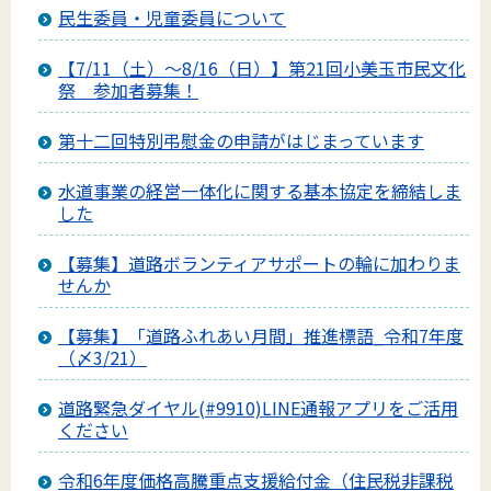
民生委員・児童委員について
【7/11（土）～8/16（日）】第21回小美玉市民文化
祭 参加者募集！
第十二回特別弔慰金の申請がはじまっています
水道事業の経営一体化に関する基本協定を締結しま
した
【募集】道路ボランティアサポートの輪に加わりま
せんか
【募集】「道路ふれあい月間」推進標語_令和7年度
（〆3/21）
道路緊急ダイヤル(#9910)LINE通報アプリをご活用
ください
令和6年度価格高騰重点支援給付金（住民税非課税