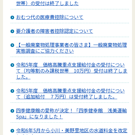
世帯）の受付は終了しました
おむつ代の医療費控除について
要介護者の障害者控除認定について
【一般廃棄物処理事業者の皆さま】一般廃棄物処理
実態調査にご協力ください
令和5年度 価格高騰重点支援給付金の受付につい
て（均等割のみ課税世帯 10万円）受付は終了しま
した。
令和5年度 価格高騰重点支援給付金の受付につい
て（追加給付 ７万円）は受付終了しました。
四季健康館の愛称が決定！「四季健幸館 浅美運輸
Spa」になりました！
令和6年5月から小川・美野里地区の水道料金を改定