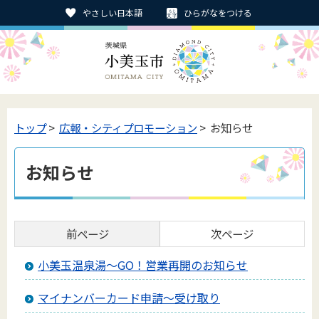
やさしい日本語
ひらがなをつける
トップ
>
広報・シティプロモーション
> お知らせ
お知らせ
前ページ
次ページ
小美玉温泉湯～GO！営業再開のお知らせ
マイナンバーカード申請～受け取り