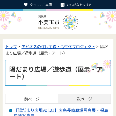
やさしい日本語
ひらがなをつける
トップ
>
アピオスの住民主役・活性化プロジェクト
> 陽だ
まり広場／遊歩道（展示・アート）
陽だまり広場／遊歩道（展示・ア
ート）
前ページ
次ページ
【陽だまり広場vol.21】広島長崎原爆写真展・福島
原発写真展