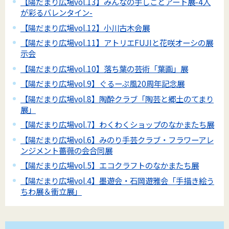
【陽だまり広場vol.13】みんなの手しごとアート展-4人
が彩るバレンタイン-
【陽だまり広場vol.12】小川古木会展
【陽だまり広場vol.11】アトリエFUJIと花咲オーシの展
示会
【陽だまり広場vol.10】落ち葉の芸術「葉画」展
【陽だまり広場vol.9】ぐるーぷ風20周年記念展
【陽だまり広場vol.8】陶酔クラブ「陶芸と郷土のてまり
展」
【陽だまり広場vol.7】わくわくショップのなかまたち展
【陽だまり広場vol.6】みのり手芸クラブ・フラワーアレ
ンジメント薔薇の会合同展
【陽だまり広場vol.5】エコクラフトのなかまたち展
【陽だまり広場vol.4】墨遊会・石岡遊雅会「手描き絵う
ちわ展＆衝立展」