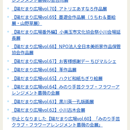
【陽だまり広場vol.70】アトリエあすなろ作品展
【陽だまり広場vol.69】墨遊会作品展（うちわ＆墨絵
展・山野草展）
【陽だまり広場番外編】小美玉市文化協会祭小川会場延
長展
【陽だまり広場vol.68】NPO法人全日本美術家作品保管
協会作品展
【陽だまり広場vol.67】お客様感謝デー ちびマルシェ
【陽だまり広場vol.66】革作品展
【陽だまり広場vol.65】ハクビ和紙ちぎり絵展
【陽だまり広場vol.64】みのり手芸クラブ・フラワーア
レンジメント薔薇の会展
【陽だまり広場vol.63】黒川英一孔版画展
【陽だまり広場vol.62】小川古木会展
中止となりました【陽だまり広場vol.60】「みのり手芸
クラブ・フラワーアレンジメント薔薇の会展」