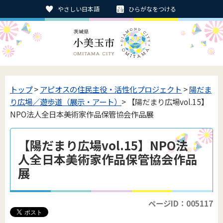
やさしい日本語
ひらがなをつける
トップ
>
アピオスの住民主役・活性化プロジェクト
>
陽だま
り広場／遊歩道（展示・アート）
> 【陽だまり広場vol.15】
NPO法人全日本美術家作品保管協会作品展
【陽だまり広場vol.15】NPO法
人全日本美術家作品保管協会作品
展
ページID：005117