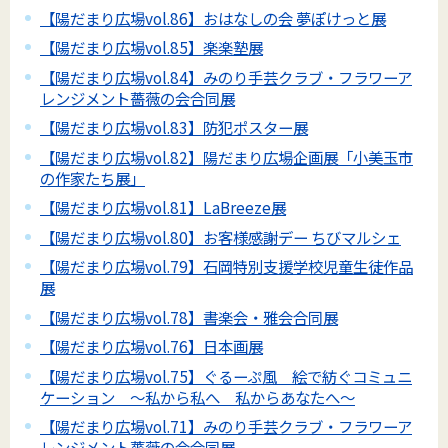
【陽だまり広場vol.86】おはなしの会 夢ぽけっと展
【陽だまり広場vol.85】楽楽塾展
【陽だまり広場vol.84】みのり手芸クラブ・フラワーア
レンジメント薔薇の会合同展
【陽だまり広場vol.83】防犯ポスター展
【陽だまり広場vol.82】陽だまり広場企画展「小美玉市
の作家たち展」
【陽だまり広場vol.81】LaBreeze展
【陽だまり広場vol.80】お客様感謝デー ちびマルシェ
【陽だまり広場vol.79】石岡特別支援学校児童生徒作品
展
【陽だまり広場vol.78】書楽会・雅会合同展
【陽だまり広場vol.76】日本画展
【陽だまり広場vol.75】ぐるーぷ風 絵で紡ぐコミュニ
ケーション ～私から私へ 私からあなたへ～
【陽だまり広場vol.71】みのり手芸クラブ・フラワーア
レンジメント薔薇の会合同展