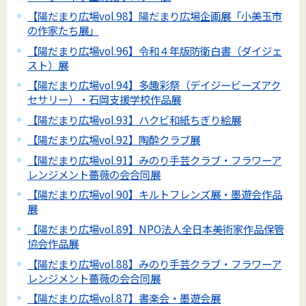
【陽だまり広場vol.98】陽だまり広場企画展「小美玉市
の作家たち展」
【陽だまり広場vol.96】令和４年版防衛白書（ダイジェ
スト）展
【陽だまり広場vol.94】多趣彩祭（デイジービーズアク
セサリー）・石岡支援学校作品展
【陽だまり広場vol.93】ハクビ和紙ちぎり絵展
【陽だまり広場vol.92】陶酔クラブ展
【陽だまり広場vol.91】みのり手芸クラブ・フラワーア
レンジメント薔薇の会合同展
【陽だまり広場vol.90】キルトフレンズ展・墨遊会作品
展
【陽だまり広場vol.89】NPO法人全日本美術家作品保管
協会作品展
【陽だまり広場vol.88】みのり手芸クラブ・フラワーア
レンジメント薔薇の会合同展
【陽だまり広場vol.87】書楽会・墨遊会展