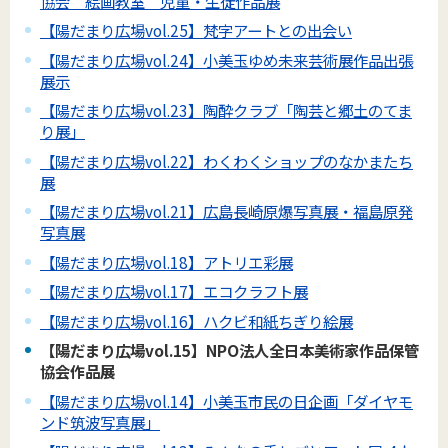
協会 絵画教室 児童・生徒作品展
【陽だまり広場vol.25】梵字アートとの出会い
【陽だまり広場vol.24】小美玉ゆめ未来芸術展作品出張
展示
【陽だまり広場vol.23】陶酔クラブ「陶芸と郷土のてま
り展」
【陽だまり広場vol.22】わくわくショップのなかまたち
展
【陽だまり広場vol.21】広島長崎原爆写真展・福島原発
写真展
【陽だまり広場vol.18】アトリエ彩展
【陽だまり広場vol.17】エコクラフト展
【陽だまり広場vol.16】ハクビ和紙ちぎり絵展
【陽だまり広場vol.15】NPO法人全日本美術家作品保管
協会作品展
【陽だまり広場vol.14】小美玉市民の日企画「ダイヤモ
ンド筑波写真展」