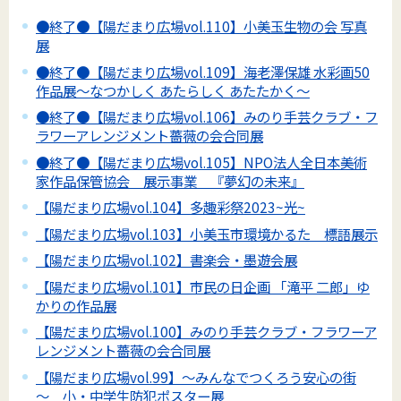
●終了●【陽だまり広場vol.110】小美玉生物の会 写真
展
●終了●【陽だまり広場vol.109】海老澤保雄 水彩画50
作品展～なつかしく あたらしく あたたかく～
●終了●【陽だまり広場vol.106】みのり手芸クラブ・フ
ラワーアレンジメント薔薇の会合同展
●終了●【陽だまり広場vol.105】NPO法人全日本美術
家作品保管協会 展示事業 『夢幻の未来』
【陽だまり広場vol.104】多趣彩祭2023~光~
【陽だまり広場vol.103】小美玉市環境かるた 標語展示
【陽だまり広場vol.102】書楽会・墨遊会展
【陽だまり広場vol.101】市民の日企画 「滝平 二郎」ゆ
かりの作品展
【陽だまり広場vol.100】みのり手芸クラブ・フラワーア
レンジメント薔薇の会合同展
【陽だまり広場vol.99】～みんなでつくろう安心の街
～ 小・中学生防犯ポスター展