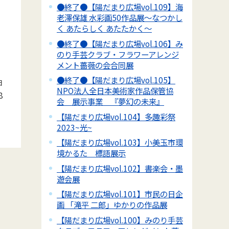
●終了●【陽だまり広場vol.109】海
老澤保雄 水彩画50作品展～なつかし
く あたらしく あたたかく～
●終了●【陽だまり広場vol.106】み
のり手芸クラブ・フラワーアレンジ
メント薔薇の会合同展
●終了●【陽だまり広場vol.105】
日
NPO法人全日本美術家作品保管協
8
会 展示事業 『夢幻の未来』
【陽だまり広場vol.104】多趣彩祭
2023~光~
【陽だまり広場vol.103】小美玉市環
境かるた 標語展示
【陽だまり広場vol.102】書楽会・墨
遊会展
【陽だまり広場vol.101】市民の日企
画 「滝平 二郎」ゆかりの作品展
【陽だまり広場vol.100】みのり手芸