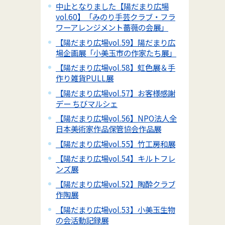
中止となりました【陽だまり広場
vol.60】「みのり手芸クラブ・フラ
ワーアレンジメント薔薇の会展」
【陽だまり広場vol.59】陽だまり広
場企画展「小美玉市の作家たち展」
【陽だまり広場vol.58】虹色展＆手
作り雑貨PULL展
【陽だまり広場vol.57】お客様感謝
デー ちびマルシェ
【陽だまり広場vol.56】NPO法人全
日本美術家作品保管協会作品展
【陽だまり広場vol.55】竹工房和展
【陽だまり広場vol.54】キルトフレ
ンズ展
【陽だまり広場vol.52】陶酔クラブ
作陶展
【陽だまり広場vol.53】小美玉生物
の会活動記録展