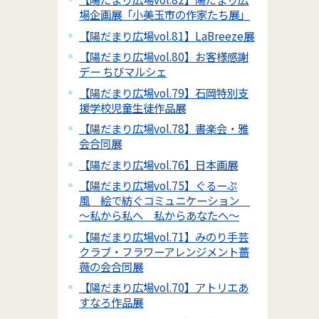
場企画展「小美玉市の作家たち展」
【陽だまり広場vol.81】LaBreeze展
【陽だまり広場vol.80】お客様感謝
デー ちびマルシェ
【陽だまり広場vol.79】石岡特別支
援学校児童生徒作品展
【陽だまり広場vol.78】書楽会・雅
会合同展
【陽だまり広場vol.76】日本画展
【陽だまり広場vol.75】ぐるーぷ
風 絵で紡ぐコミュニケーション
～私から私へ 私からあなたへ～
【陽だまり広場vol.71】みのり手芸
クラブ・フラワーアレンジメント薔
薇の会合同展
【陽だまり広場vol.70】アトリエあ
すなろ作品展