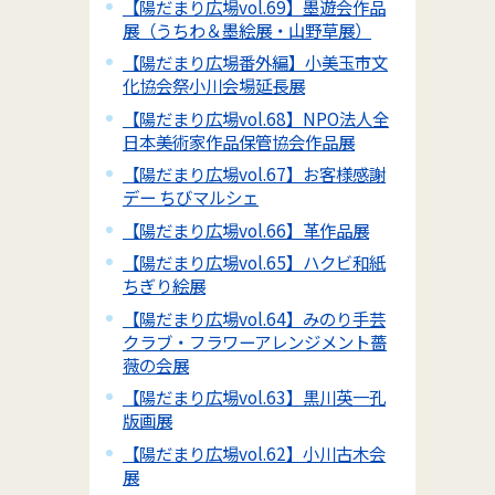
【陽だまり広場vol.69】墨遊会作品
展（うちわ＆墨絵展・山野草展）
【陽だまり広場番外編】小美玉市文
化協会祭小川会場延長展
【陽だまり広場vol.68】NPO法人全
日本美術家作品保管協会作品展
【陽だまり広場vol.67】お客様感謝
デー ちびマルシェ
【陽だまり広場vol.66】革作品展
【陽だまり広場vol.65】ハクビ和紙
ちぎり絵展
【陽だまり広場vol.64】みのり手芸
クラブ・フラワーアレンジメント薔
薇の会展
【陽だまり広場vol.63】黒川英一孔
版画展
【陽だまり広場vol.62】小川古木会
展