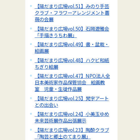
【陽だまり広場vol.51】みのり手芸
クラブ・フラワーアレンジメント薔
薇の会展
【陽だまり広場vol.50】石岡遊雅会
「手描きうちわ展」
【陽だまり広場vol.49】書・盆栽・
絵画展
【陽だまり広場vol.48】ハクビ和紙
ちぎり絵展
【陽だまり広場vol.47】NPO法人全
日本美術家作品保管協会 絵画教
室 児童・生徒作品展
【陽だまり広場vol.25】梵字アート
との出会い
【陽だまり広場vol.24】小美玉ゆめ
未来芸術展作品出張展示
【陽だまり広場vol.23】陶酔クラブ
「陶芸と郷土のてまり展」