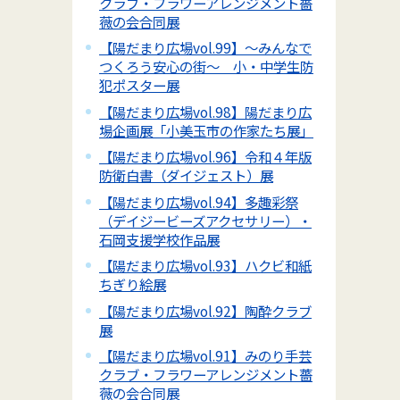
クラブ・フラワーアレンジメント薔
薇の会合同展
【陽だまり広場vol.99】～みんなで
つくろう安心の街～ 小・中学生防
犯ポスター展
【陽だまり広場vol.98】陽だまり広
場企画展「小美玉市の作家たち展」
【陽だまり広場vol.96】令和４年版
防衛白書（ダイジェスト）展
【陽だまり広場vol.94】多趣彩祭
（デイジービーズアクセサリー）・
石岡支援学校作品展
【陽だまり広場vol.93】ハクビ和紙
ちぎり絵展
【陽だまり広場vol.92】陶酔クラブ
展
【陽だまり広場vol.91】みのり手芸
クラブ・フラワーアレンジメント薔
薇の会合同展