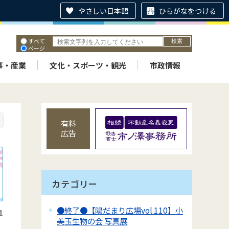
やさしい日本語
ひらがなをつける
すべて
ページ
PDF
ID
事・産業
文化・スポーツ・観光
市政情報
有料
広告
カテゴリー
●終了●【陽だまり広場vol.110】小
1
美玉生物の会 写真展