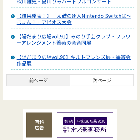
秋川雅史・夏川りみハートフルコンサート
【結果発表！】「太鼓の達人Nintendo Switchば～
じょん！」アピオス大会
【陽だまり広場vol.91】みのり手芸クラブ・フラワ
ーアレンジメント薔薇の会合同展
【陽だまり広場vol.90】キルトフレンズ展・墨遊会
作品展
前ページ
次ページ
有料
広告