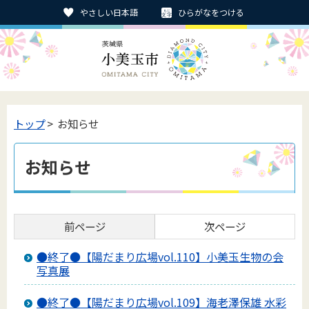
やさしい日本語
ひらがなをつける
トップ
> お知らせ
お知らせ
前ページ
次ページ
●終了●【陽だまり広場vol.110】小美玉生物の会
写真展
●終了●【陽だまり広場vol.109】海老澤保雄 水彩