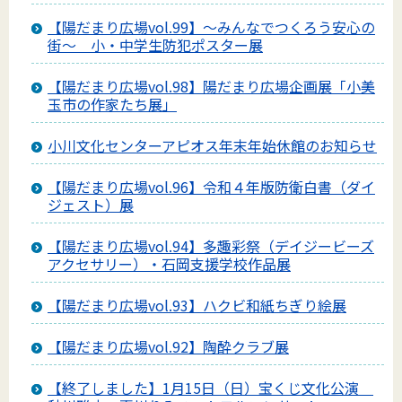
【陽だまり広場vol.99】～みんなでつくろう安心の
街～ 小・中学生防犯ポスター展
【陽だまり広場vol.98】陽だまり広場企画展「小美
玉市の作家たち展」
小川文化センターアピオス年末年始休館のお知らせ
【陽だまり広場vol.96】令和４年版防衛白書（ダイ
ジェスト）展
【陽だまり広場vol.94】多趣彩祭（デイジービーズ
アクセサリー）・石岡支援学校作品展
【陽だまり広場vol.93】ハクビ和紙ちぎり絵展
【陽だまり広場vol.92】陶酔クラブ展
【終了しました】1月15日（日）宝くじ文化公演