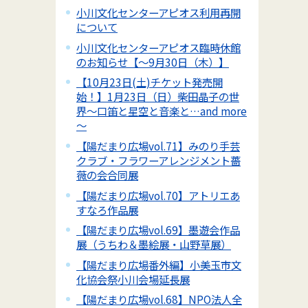
小川文化センターアピオス利用再開
について
小川文化センターアピオス臨時休館
のお知らせ【～9月30日（木）】
【10月23日(土)チケット発売開
始！】1月23日（日）柴田晶子の世
界～口笛と星空と音楽と…and more
～
【陽だまり広場vol.71】みのり手芸
クラブ・フラワーアレンジメント薔
薇の会合同展
【陽だまり広場vol.70】アトリエあ
すなろ作品展
【陽だまり広場vol.69】墨遊会作品
展（うちわ＆墨絵展・山野草展）
【陽だまり広場番外編】小美玉市文
化協会祭小川会場延長展
【陽だまり広場vol.68】NPO法人全