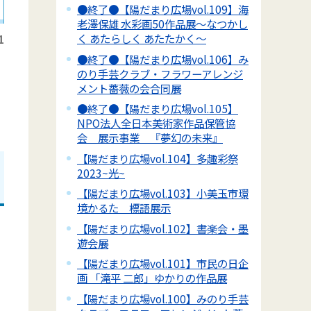
●終了●【陽だまり広場vol.109】海
老澤保雄 水彩画50作品展～なつかし
く あたらしく あたたかく～
1
●終了●【陽だまり広場vol.106】み
のり手芸クラブ・フラワーアレンジ
メント薔薇の会合同展
●終了●【陽だまり広場vol.105】
NPO法人全日本美術家作品保管協
会 展示事業 『夢幻の未来』
【陽だまり広場vol.104】多趣彩祭
2023~光~
【陽だまり広場vol.103】小美玉市環
境かるた 標語展示
【陽だまり広場vol.102】書楽会・墨
遊会展
【陽だまり広場vol.101】市民の日企
画 「滝平 二郎」ゆかりの作品展
【陽だまり広場vol.100】みのり手芸