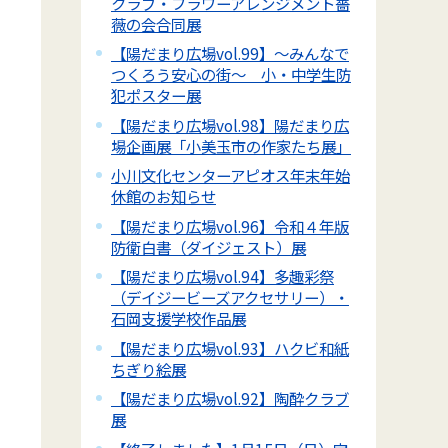
クラブ・フラワーアレンジメント薔
薇の会合同展
【陽だまり広場vol.99】～みんなで
つくろう安心の街～ 小・中学生防
犯ポスター展
【陽だまり広場vol.98】陽だまり広
場企画展「小美玉市の作家たち展」
小川文化センターアピオス年末年始
休館のお知らせ
【陽だまり広場vol.96】令和４年版
防衛白書（ダイジェスト）展
【陽だまり広場vol.94】多趣彩祭
（デイジービーズアクセサリー）・
石岡支援学校作品展
【陽だまり広場vol.93】ハクビ和紙
ちぎり絵展
【陽だまり広場vol.92】陶酔クラブ
展