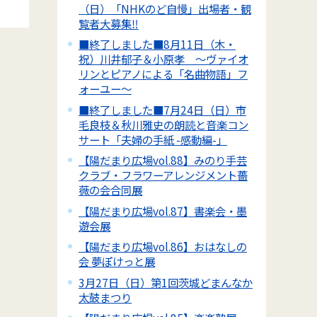
（日）「NHKのど自慢」出場者・観
覧者大募集‼
■終了しました■8月11日（木・
祝）川井郁子＆小原孝 ～ヴァイオ
リンとピアノによる「名曲物語」フ
ォーユー～
■終了しました■7月24日（日）市
毛良枝＆秋川雅史の朗読と音楽コン
サート「夫婦の手紙 -感動編-」
【陽だまり広場vol.88】みのり手芸
クラブ・フラワーアレンジメント薔
薇の会合同展
【陽だまり広場vol.87】書楽会・墨
遊会展
【陽だまり広場vol.86】おはなしの
会 夢ぽけっと展
3月27日（日）第1回茨城どまんなか
太鼓まつり