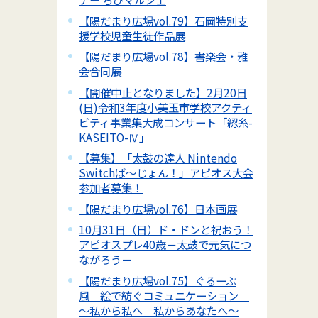
【陽だまり広場vol.79】石岡特別支
援学校児童生徒作品展
【陽だまり広場vol.78】書楽会・雅
会合同展
【開催中止となりました】2月20日
(日)令和3年度小美玉市学校アクティ
ビティ事業集大成コンサート「綛糸-
KASEITO-Ⅳ」
【募集】「太鼓の達人 Nintendo
Switchば～じょん！」アピオス大会
参加者募集！
【陽だまり広場vol.76】日本画展
10月31日（日）ド・ドンと祝おう！
アピオスプレ40歳－太鼓で元気につ
ながろう－
【陽だまり広場vol.75】ぐるーぷ
風 絵で紡ぐコミュニケーション
～私から私へ 私からあなたへ～