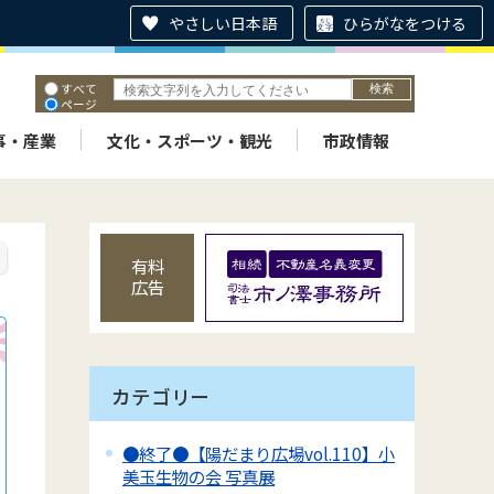
やさしい日本語
ひらがなをつける
すべて
ページ
PDF
ID
事・産業
文化・スポーツ・観光
市政情報
有料
広告
カテゴリー
●終了●【陽だまり広場vol.110】小
美玉生物の会 写真展