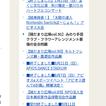
【終了しました】1月15日（日）宝
くじ文化公演 秋川雅史・夏川りみ
ハートフルコンサート
【結果発表！】「太鼓の達人
Nintendo Switchば～じょん！」ア
ピオス大会
【陽だまり広場vol.91】みのり手芸
クラブ・フラワーアレンジメント薔
薇の会合同展
【陽だまり広場vol.90】キルトフレ
ンズ展・墨遊会作品展
■終了しました■8月21日（日）
APIOS DANCE STADIUM
■終了しました■8月7日（日）アピ
オスeスポーツイベント「アピオス遊
んでe計画」開催決定！
【陽だまり広場vol.89】NPO法人全
日
日本美術家作品保管協会作品展
1
■受付終了しました■9月11日