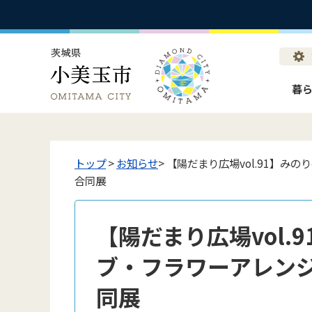
暮
トップ
>
お知らせ
> 【陽だまり広場vol.91】
合同展
【陽だまり広場vol.
ブ・フラワーアレン
同展