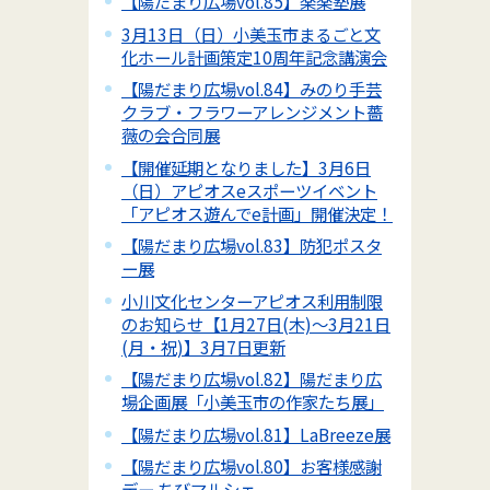
【陽だまり広場vol.85】楽楽塾展
3月13日（日）小美玉市まるごと文
化ホール計画策定10周年記念講演会
【陽だまり広場vol.84】みのり手芸
クラブ・フラワーアレンジメント薔
薇の会合同展
【開催延期となりました】3月6日
（日）アピオスeスポーツイベント
「アピオス遊んでe計画」開催決定！
【陽だまり広場vol.83】防犯ポスタ
ー展
小川文化センターアピオス利用制限
のお知らせ【1月27日(木)～3月21日
(月・祝)】3月7日更新
【陽だまり広場vol.82】陽だまり広
場企画展「小美玉市の作家たち展」
【陽だまり広場vol.81】LaBreeze展
【陽だまり広場vol.80】お客様感謝
デー ちびマルシェ