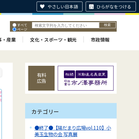
やさしい日本語
ひらがなをつける
すべて
ページ
PDF
ID
事・産業
文化・スポーツ・観光
市政情報
有料
広告
カテゴリー
●終了●【陽だまり広場vol.110】小
美玉生物の会 写真展