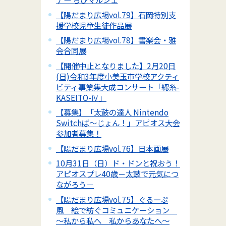
【陽だまり広場vol.79】石岡特別支
援学校児童生徒作品展
【陽だまり広場vol.78】書楽会・雅
会合同展
【開催中止となりました】2月20日
(日)令和3年度小美玉市学校アクティ
ビティ事業集大成コンサート「綛糸-
KASEITO-Ⅳ」
【募集】「太鼓の達人 Nintendo
Switchば～じょん！」アピオス大会
参加者募集！
【陽だまり広場vol.76】日本画展
10月31日（日）ド・ドンと祝おう！
アピオスプレ40歳－太鼓で元気につ
ながろう－
【陽だまり広場vol.75】ぐるーぷ
風 絵で紡ぐコミュニケーション
～私から私へ 私からあなたへ～