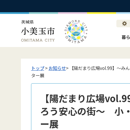
暮
トップ
>
お知らせ
> 【陽だまり広場vol.99】
ター展
【陽だまり広場vol.
ろう安心の街～ 小
ー展