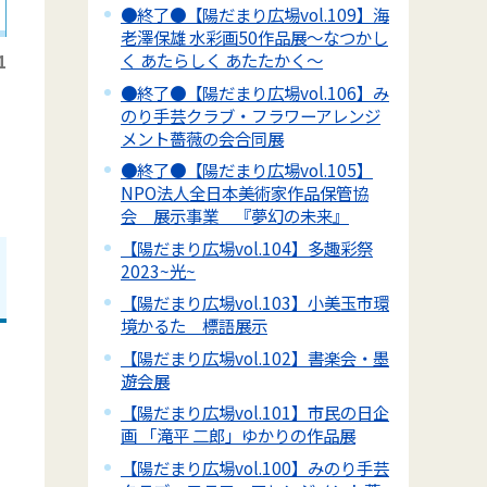
●終了●【陽だまり広場vol.109】海
老澤保雄 水彩画50作品展～なつかし
く あたらしく あたたかく～
1
●終了●【陽だまり広場vol.106】み
のり手芸クラブ・フラワーアレンジ
メント薔薇の会合同展
●終了●【陽だまり広場vol.105】
NPO法人全日本美術家作品保管協
会 展示事業 『夢幻の未来』
【陽だまり広場vol.104】多趣彩祭
2023~光~
【陽だまり広場vol.103】小美玉市環
境かるた 標語展示
【陽だまり広場vol.102】書楽会・墨
遊会展
【陽だまり広場vol.101】市民の日企
画 「滝平 二郎」ゆかりの作品展
【陽だまり広場vol.100】みのり手芸