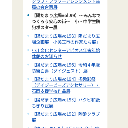
クラブ・フラワーアレンジメント薔
薇の会合同展
【陽だまり広場vol.99】～みんなで
つくろう安心の街～ 小・中学生防
犯ポスター展
【陽だまり広場vol.98】陽だまり広
場企画展「小美玉市の作家たち展」
小川文化センターアピオス年末年始
休館のお知らせ
【陽だまり広場vol.96】令和４年版
防衛白書（ダイジェスト）展
【陽だまり広場vol.94】多趣彩祭
（デイジービーズアクセサリー）・
石岡支援学校作品展
【陽だまり広場vol.93】ハクビ和紙
ちぎり絵展
【陽だまり広場vol.92】陶酔クラブ
展