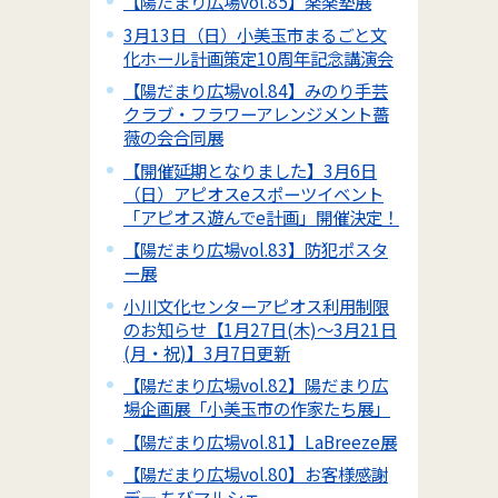
【陽だまり広場vol.85】楽楽塾展
3月13日（日）小美玉市まるごと文
化ホール計画策定10周年記念講演会
【陽だまり広場vol.84】みのり手芸
クラブ・フラワーアレンジメント薔
薇の会合同展
【開催延期となりました】3月6日
（日）アピオスeスポーツイベント
「アピオス遊んでe計画」開催決定！
【陽だまり広場vol.83】防犯ポスタ
ー展
小川文化センターアピオス利用制限
のお知らせ【1月27日(木)～3月21日
(月・祝)】3月7日更新
【陽だまり広場vol.82】陽だまり広
場企画展「小美玉市の作家たち展」
【陽だまり広場vol.81】LaBreeze展
【陽だまり広場vol.80】お客様感謝
デー ちびマルシェ