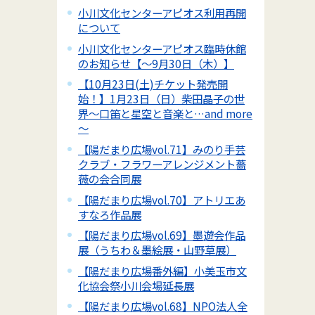
小川文化センターアピオス利用再開
について
小川文化センターアピオス臨時休館
のお知らせ【～9月30日（木）】
【10月23日(土)チケット発売開
始！】1月23日（日）柴田晶子の世
界～口笛と星空と音楽と…and more
～
【陽だまり広場vol.71】みのり手芸
クラブ・フラワーアレンジメント薔
薇の会合同展
【陽だまり広場vol.70】アトリエあ
すなろ作品展
【陽だまり広場vol.69】墨遊会作品
展（うちわ＆墨絵展・山野草展）
【陽だまり広場番外編】小美玉市文
化協会祭小川会場延長展
【陽だまり広場vol.68】NPO法人全