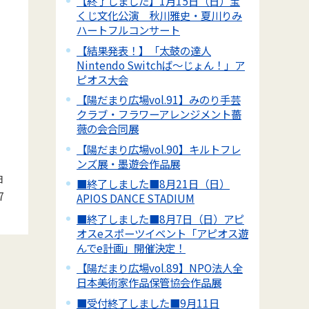
【終了しました】1月15日（日）宝
くじ文化公演 秋川雅史・夏川りみ
ハートフルコンサート
【結果発表！】「太鼓の達人
Nintendo Switchば～じょん！」ア
ピオス大会
【陽だまり広場vol.91】みのり手芸
クラブ・フラワーアレンジメント薔
薇の会合同展
【陽だまり広場vol.90】キルトフレ
ンズ展・墨遊会作品展
日
■終了しました■8月21日（日）
7
APIOS DANCE STADIUM
■終了しました■8月7日（日）アピ
オスeスポーツイベント「アピオス遊
んでe計画」開催決定！
【陽だまり広場vol.89】NPO法人全
日本美術家作品保管協会作品展
■受付終了しました■9月11日