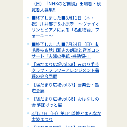
（日）「NHKのど自慢」出場者・観
覧者大募集‼
■終了しました■8月11日（木・
祝）川井郁子＆小原孝 ～ヴァイオ
リンとピアノによる「名曲物語」フ
ォーユー～
■終了しました■7月24日（日）市
毛良枝＆秋川雅史の朗読と音楽コン
サート「夫婦の手紙 -感動編-」
【陽だまり広場vol.88】みのり手芸
クラブ・フラワーアレンジメント薔
薇の会合同展
【陽だまり広場vol.87】書楽会・墨
遊会展
【陽だまり広場vol.86】おはなしの
会 夢ぽけっと展
3月27日（日）第1回茨城どまんなか
太鼓まつり