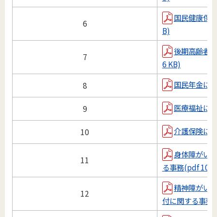
国民健康保険に
6
B)
後期高齢者医療
7
6 KB)
国民年金に関する
8
医療福祉に関する
9
介護保険に関する
10
身体障がい
11
る事務(pdf 104 
精神障がい
12
付に関する事務(pd