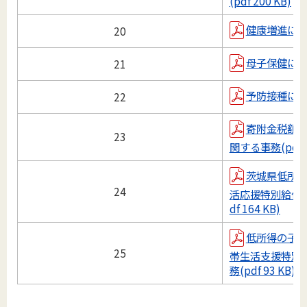
(pdf 200 KB)
健康増進に関する
20
母子保健に関する
21
予防接種に関する
22
寄附金税額
23
関する事務(pdf 9
茨城県低所
24
活応援特別給付
df 164 KB)
低所得の子
25
帯生活支援特別
務(pdf 93 KB)