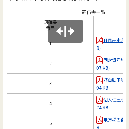
評価書一覧
評価書
番号
住民基本台帳に
1
B)
固定資産税の賦
2
07 KB)
軽自動車税の賦
3
04 KB)
個人住民税の賦
4
74 KB)
地方税の徴収に
5
B)