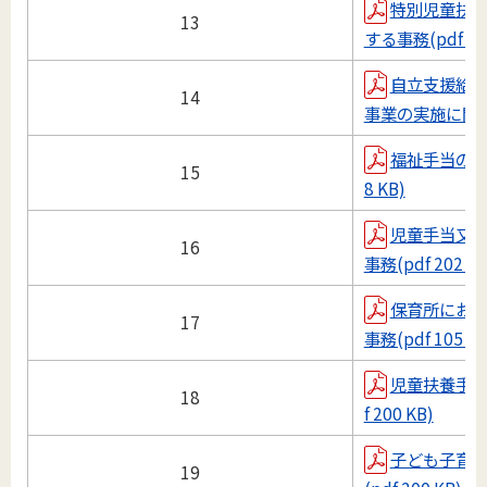
特別児童扶
13
する事務(pdf 105
自立支援給
14
事業の実施に関する事
福祉手当の支給
15
8 KB)
児童手当又
16
事務(pdf 202 KB
保育所にお
17
事務(pdf 105 KB
児童扶養手当
18
f 200 KB)
子ども子育
19