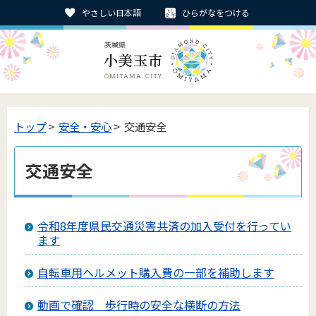
やさしい日本語
ひらがなをつける
トップ
>
安全・安心
> 交通安全
交通安全
令和8年度県民交通災害共済の加入受付を行ってい
ます
自転車用ヘルメット購入費の一部を補助します
動画で確認 歩行時の安全な横断の方法