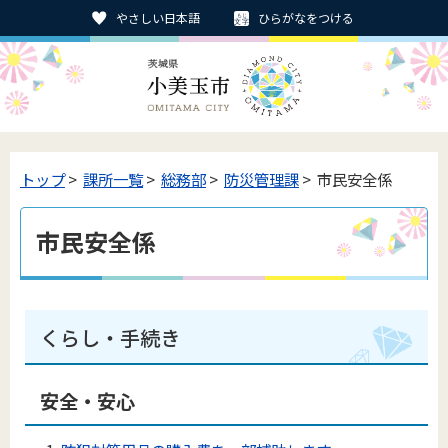
やさしい日本語
ひらがなをつける
トップ
>
課所一覧
>
総務部
>
防災管理課
> 市民安全係
市民安全係
くらし・手続き
安全・安心