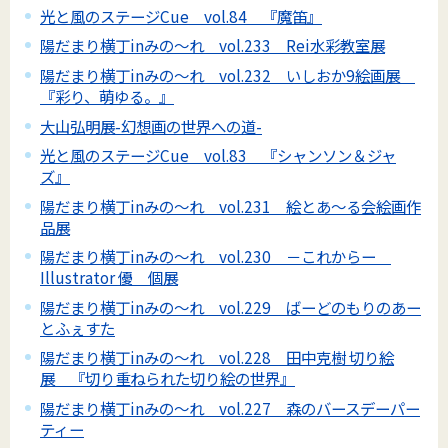
光と風のステージCue vol.84 『魔笛』
陽だまり横丁inみの～れ vol.233 Rei水彩教室展
陽だまり横丁inみの～れ vol.232 いしおか9絵画展
『彩り、萌ゆる。』
大山弘明展-幻想画の世界への道-
光と風のステージCue vol.83 『シャンソン＆ジャ
ズ』
陽だまり横丁inみの～れ vol.231 絵とあ～る会絵画作
品展
陽だまり横丁inみの～れ vol.230 －これからー
Illustrator 優 個展
陽だまり横丁inみの～れ vol.229 ばーどのもりのあー
とふぇすた
陽だまり横丁inみの～れ vol.228 田中克樹 切り絵
展 『切り重ねられた切り絵の世界』
陽だまり横丁inみの～れ vol.227 森のバースデーパー
ティー