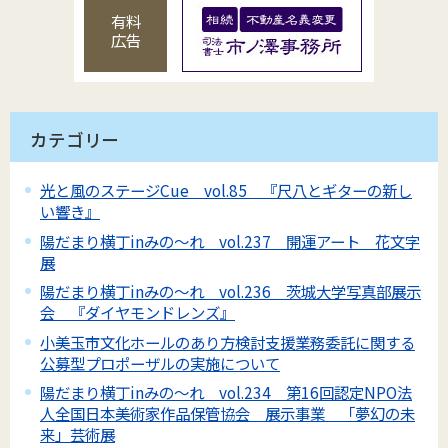
有料
広告
カテゴリー
光と風のステージCue vol.85 『尺八とギターの新し
い響き』
陽だまり横丁inみの～れ vol.237 開運アート 花文字
展
陽だまり横丁inみの～れ vol.236 茨城大学写真部展示
会 『ダイヤモンドレンズ』
小美玉市文化ホールのあり方検討支援業務委託に関する
公募型プロポーザルの実施について
陽だまり横丁inみの～れ vol.234 第16回認定NPO法
人全国日本美術家作品保管協会 展示事業 「夢幻の未
来」芸術展