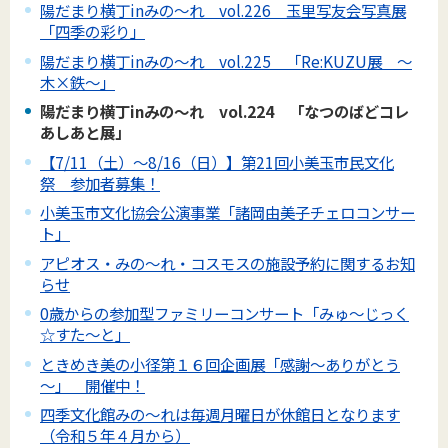
陽だまり横丁inみの～れ vol.226 玉里写友会写真展
「四季の彩り」
陽だまり横丁inみの～れ vol.225 「Re:KUZU展 ～
木×鉄～」
陽だまり横丁inみの～れ vol.224 「なつのばどコレ
あしあと展」
【7/11（土）～8/16（日）】第21回小美玉市民文化
祭 参加者募集！
小美玉市文化協会公演事業「諸岡由美子チェロコンサー
ト」
アピオス・みの～れ・コスモスの施設予約に関するお知
らせ
0歳からの参加型ファミリーコンサート「みゅ～じっく
☆すた～と」
ときめき美の小径第１６回企画展「感謝～ありがとう
～」 開催中！
四季文化館みの～れは毎週月曜日が休館日となります
（令和５年４月から）