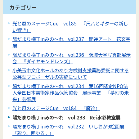
カテゴリー
光と風のステージCue vol.85 『尺八とギターの新し
い響き』
陽だまり横丁inみの～れ vol.237 開運アート 花文字
展
陽だまり横丁inみの～れ vol.236 茨城大学写真部展示
会 『ダイヤモンドレンズ』
小美玉市文化ホールのあり方検討支援業務委託に関する
公募型プロポーザルの実施について
陽だまり横丁inみの～れ vol.234 第16回認定NPO法
人全国日本美術家作品保管協会 展示事業 「夢幻の未
来」芸術展
光と風のステージCue vol.84 『魔笛』
陽だまり横丁inみの～れ vol.233 Rei水彩教室展
陽だまり横丁inみの～れ vol.232 いしおか9絵画展
『彩り、萌ゆる。』