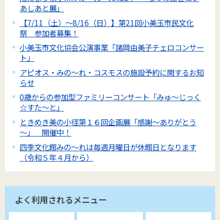
あしあと展」
【7/11（土）～8/16（日）】第21回小美玉市民文化
祭 参加者募集！
小美玉市文化協会公演事業「諸岡由美子チェロコンサー
ト」
アピオス・みの～れ・コスモスの施設予約に関するお知
らせ
0歳からの参加型ファミリーコンサート「みゅ～じっく
☆すた～と」
ときめき美の小径第１６回企画展「感謝～ありがとう
～」 開催中！
四季文化館みの～れは毎週月曜日が休館日となります
（令和５年４月から）
よく利用されるメニュー