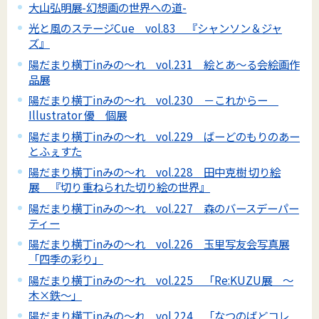
大山弘明展-幻想画の世界への道-
光と風のステージCue vol.83 『シャンソン＆ジャ
ズ』
陽だまり横丁inみの～れ vol.231 絵とあ～る会絵画作
品展
陽だまり横丁inみの～れ vol.230 －これからー
Illustrator 優 個展
陽だまり横丁inみの～れ vol.229 ばーどのもりのあー
とふぇすた
陽だまり横丁inみの～れ vol.228 田中克樹 切り絵
展 『切り重ねられた切り絵の世界』
陽だまり横丁inみの～れ vol.227 森のバースデーパー
ティー
陽だまり横丁inみの～れ vol.226 玉里写友会写真展
「四季の彩り」
陽だまり横丁inみの～れ vol.225 「Re:KUZU展 ～
木×鉄～」
陽だまり横丁inみの～れ vol.224 「なつのばどコレ