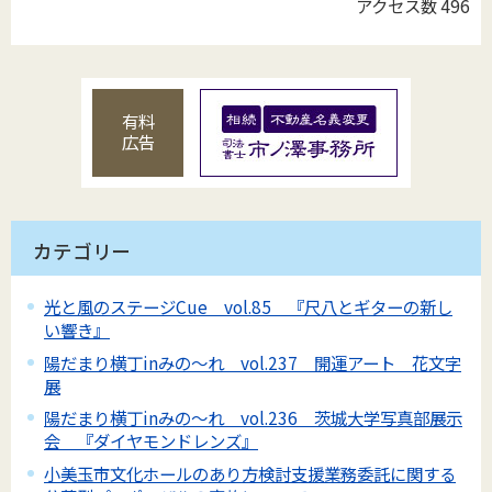
アクセス数
496
有料
広告
カテゴリー
光と風のステージCue vol.85 『尺八とギターの新し
い響き』
陽だまり横丁inみの～れ vol.237 開運アート 花文字
展
陽だまり横丁inみの～れ vol.236 茨城大学写真部展示
会 『ダイヤモンドレンズ』
小美玉市文化ホールのあり方検討支援業務委託に関する