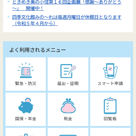
ときめき美の小径第１６回企画展「感謝～ありがとう
～」 開催中！
四季文化館みの～れは毎週月曜日が休館日となります
（令和５年４月から）
よく利用されるメニュー
緊急・防災
届出・証明
スマート申請
国保・年金
税金
回覧板