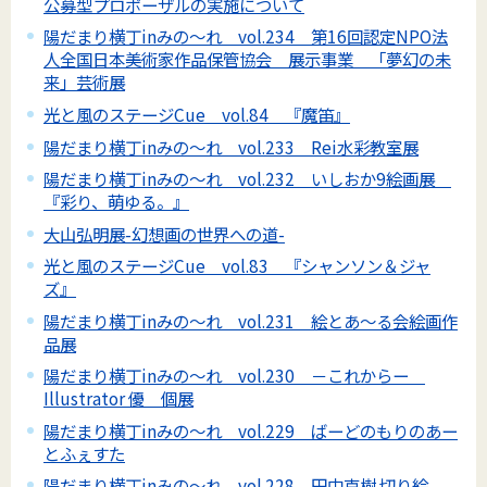
公募型プロポーザルの実施について
陽だまり横丁inみの～れ vol.234 第16回認定NPO法
人全国日本美術家作品保管協会 展示事業 「夢幻の未
来」芸術展
光と風のステージCue vol.84 『魔笛』
陽だまり横丁inみの～れ vol.233 Rei水彩教室展
陽だまり横丁inみの～れ vol.232 いしおか9絵画展
『彩り、萌ゆる。』
大山弘明展-幻想画の世界への道-
光と風のステージCue vol.83 『シャンソン＆ジャ
ズ』
陽だまり横丁inみの～れ vol.231 絵とあ～る会絵画作
品展
陽だまり横丁inみの～れ vol.230 －これからー
Illustrator 優 個展
陽だまり横丁inみの～れ vol.229 ばーどのもりのあー
とふぇすた
陽だまり横丁inみの～れ vol.228 田中克樹 切り絵