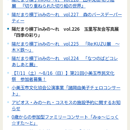
展 『切り重ねられた切り絵の世界』
陽だまり横丁inみの～れ vol.227 森のバースデーパー
ティー
陽だまり横丁inみの～れ vol.226 玉里写友会写真展
「四季の彩り」
陽だまり横丁inみの～れ vol.225 「Re:KUZU展 ～
木×鉄～」
陽だまり横丁inみの～れ vol.224 「なつのばどコレ
あしあと展」
【7/11（土）～8/16（日）】第21回小美玉市民文化
祭 参加者募集！
小美玉市文化協会公演事業「諸岡由美子チェロコンサー
ト」
アピオス・みの～れ・コスモスの施設予約に関するお知
らせ
0歳からの参加型ファミリーコンサート「みゅ～じっく
☆すた～と」