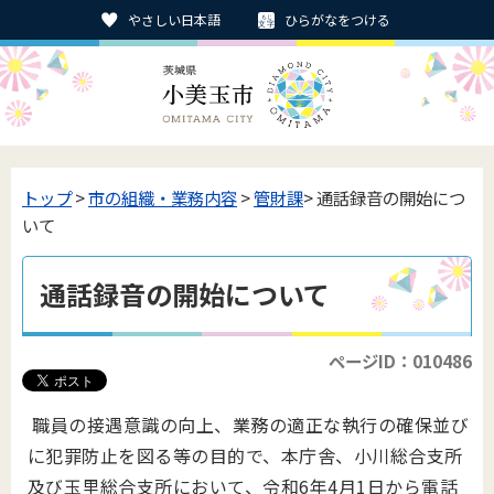
やさしい日本語
ひらがなをつける
トップ
>
市の組織・業務内容
>
管財課
> 通話録音の開始につ
いて
通話録音の開始について
ページID：010486
職員の接遇意識の向上、業務の適正な執行の確保並び
に犯罪防止を図る等の目的で、本庁舎、小川総合支所
及び玉里総合支所において、令和6年4月1日から電話