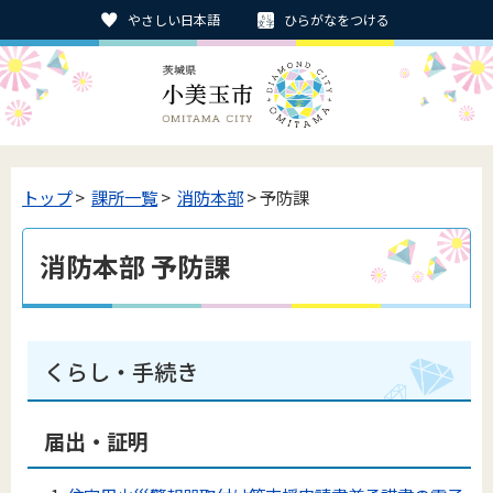
やさしい日本語
ひらがなをつける
トップ
>
課所一覧
>
消防本部
> 予防課
消防本部 予防課
くらし・手続き
届出・証明