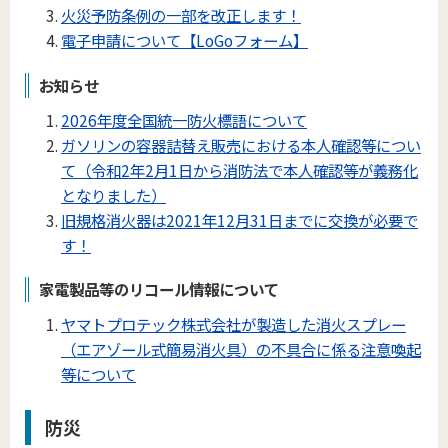
火災予防条例の一部を改正します！
電子申請について【LoGoフォーム】
お知らせ
2026年度全国統一防火標語について
ガソリンの容器詰替え販売における本人確認等につい
て（令和2年2月1日から消防法で本人確認等が義務化
となりました）
旧規格消火器は2021年12月31日までに交換が必要で
す！
家電製品等のリコール情報について
ヤマトプロテック株式会社が製造した消火スプレー
（エアゾール式簡易消火具）の不具合に係る注意喚起
等について
防災