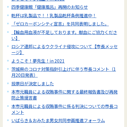
四季健康館「健康風呂」再開のお知らせ
乾杯は乳製品で！！乳製品乾杯条例推進中！
「ゼロカーボンシティ宣言」を共同表明しました。
【輸血用血液が不足しております。献血にご協力くださ
い】
ロシア連邦によるウクライナ侵攻について【市長メッセ
ージ】
ようこそ！夢先生！in 2021
茨城県のコロナ対策指針引上げに伴う市長コメント（1
月20日発表）
投票日が決定しました
本市元職員による収賄事件に関する最終報告書及び再発
防止策提言書
本市元職員による収賄事件に係る判決についての市長コ
メント
いばらき＆おみたま男女共同参画推進フォーラム