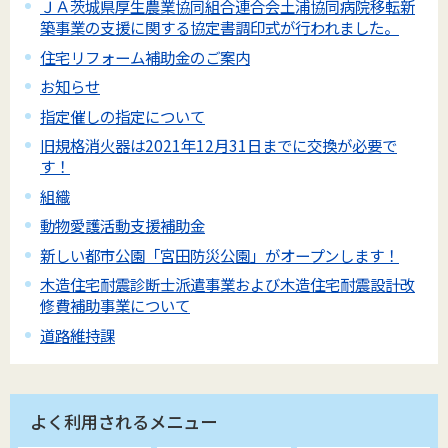
ＪＡ茨城県厚生農業協同組合連合会土浦協同病院移転新
築事業の支援に関する協定書調印式が行われました。
住宅リフォーム補助金のご案内
お知らせ
指定催しの指定について
旧規格消火器は2021年12月31日までに交換が必要で
す！
組織
動物愛護活動支援補助金
新しい都市公園「宮田防災公園」がオープンします！
木造住宅耐震診断士派遣事業および木造住宅耐震設計改
修費補助事業について
道路維持課
よく利用されるメニュー