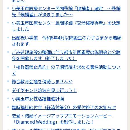
小美玉市医療センター民間移譲『候補者』選定 ～移譲
先『候補者』が決まりました～
小美玉市医療センター民間移譲『交渉権獲得者』を決定
しました
出産祝い事業 令和6年4月以降誕生のお子さまから増額
されます
ごみ処理施設の整備に伴う都市計画素案の説明会と公聴
会を開催します（終了しました）
「核兵器禁止条約」の早期締結を求める署名活動につい
て
総合教育会議を傍聴しませんか
ダイヤモンド筑波を見に行こう！
小美玉市女性活躍推進計画
臨時福祉給付金（経済対策分）の受付終了のお知らせ
恋愛・結婚イメージアッププロモーションムービー
「Diamond Wedding」を制作しました！