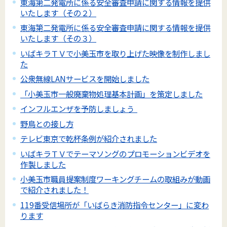
東海第二発電所に係る安全審査申請に関する情報を提供
いたします（その２）
東海第二発電所に係る安全審査申請に関する情報を提供
いたします（その３）
いばキラＴＶで小美玉市を取り上げた映像を制作しまし
た
公衆無線LANサービスを開始しました
「小美玉市一般廃棄物処理基本計画」を策定しました
インフルエンザを予防しましょう
野鳥との接し方
テレビ東京で乾杯条例が紹介されました
いばキラＴＶでテーマソングのプロモーションビデオを
作製しました
小美玉市職員提案制度ワーキングチームの取組みが動画
で紹介されました！
119番受信場所が「いばらき消防指令センター」に変わ
ります