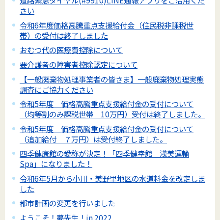
道路緊急ダイヤル(#9910)LINE通報アプリをご活用くだ
さい
令和6年度価格高騰重点支援給付金（住民税非課税世
帯）の受付は終了しました
おむつ代の医療費控除について
要介護者の障害者控除認定について
【一般廃棄物処理事業者の皆さま】一般廃棄物処理実態
調査にご協力ください
令和5年度 価格高騰重点支援給付金の受付について
（均等割のみ課税世帯 10万円）受付は終了しました。
令和5年度 価格高騰重点支援給付金の受付について
（追加給付 ７万円）は受付終了しました。
四季健康館の愛称が決定！「四季健幸館 浅美運輸
Spa」になりました！
令和6年5月から小川・美野里地区の水道料金を改定しま
した
都市計画の変更を行いました
ようこそ！夢先生！in 2022