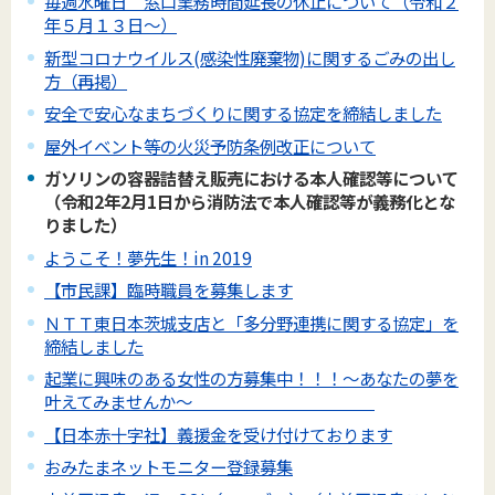
毎週水曜日 窓口業務時間延長の休止について（令和２
年５月１３日～）
新型コロナウイルス(感染性廃棄物)に関するごみの出し
方（再掲）
安全で安心なまちづくりに関する協定を締結しました
屋外イベント等の火災予防条例改正について
ガソリンの容器詰替え販売における本人確認等について
（令和2年2月1日から消防法で本人確認等が義務化とな
りました）
ようこそ！夢先生！in 2019
【市民課】臨時職員を募集します
ＮＴＴ東日本茨城支店と「多分野連携に関する協定」を
締結しました
起業に興味のある女性の方募集中！！！～あなたの夢を
叶えてみませんか～
【日本赤十字社】義援金を受け付けております
おみたまネットモニター登録募集