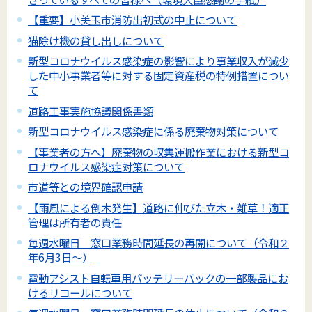
【重要】小美玉市消防出初式の中止について
猫除け機の貸し出しについて
新型コロナウイルス感染症の影響により事業収入が減少
した中小事業者等に対する固定資産税の特例措置につい
て
道路工事実施協議関係書類
新型コロナウイルス感染症に係る廃棄物対策について
【事業者の方へ】廃棄物の収集運搬作業における新型コ
ロナウイルス感染症対策について
市道等との境界確認申請
【雨風による倒木発生】道路に伸びた立木・雑草！適正
管理は所有者の責任
毎週水曜日 窓口業務時間延長の再開について（令和２
年6月3日～）
電動アシスト自転車用バッテリーパックの一部製品にお
けるリコールについて