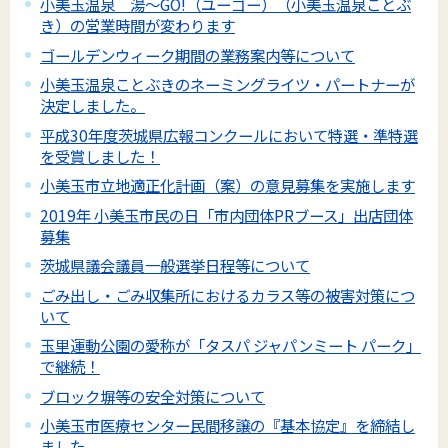
小美玉温泉 湯～GO!（ユーゴー）（小美玉温泉ことぶ
き）の営業時間が変わります
ゴールデンウィーク期間の業務案内等について
小美玉温泉ことぶきのネーミングライツ・パートナーが
決定しました。
平成30年度茨城県広報コンクールにおいて特選・準特選
を受賞しました！
小美玉市立地適正化計画（案）の意見募集を実施します
2019年 小美玉市民の日「市内団体PRブース」出店団体
募集
茨城県議会議員一般選挙日程等について
ごみ出し・ごみ収集所におけるカラス等の被害対策につ
いて
玉里運動公園の愛称が「タスパ ジャパンミート パーク」
で継続！
ブロック塀等の安全対策について
小美玉市医療センター民間移譲の『基本協定』を締結し
ました