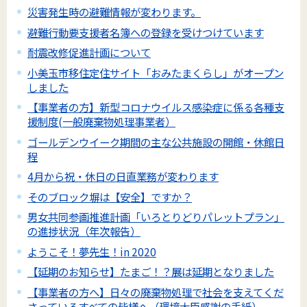
災害発生時の避難情報が変わります。
避難行動要支援者名簿への登録を受けつけています
耐震改修促進計画について
小美玉市移住定住サイト「おみたまくらし」がオープン
しました
【事業者の方】新型コロナウイルス感染症に係る各種支
援制度(一般廃棄物処理事業者）
ゴールデンウイーク期間の主な公共施設の開館・休館日
程
4月から祝・休日の日直業務が変わります
そのブロック塀は【安全】ですか？
男女共同参画推進計画「いろとりどりパレットプラン」
の進捗状況（年次報告）
ようこそ！夢先生！in 2020
【延期のお知らせ】たまご！？展は延期となりました
【事業者の方へ】日々の廃棄物処理で社会を支えてくだ
さっているすべての皆様へ（環境大臣感謝の手紙）