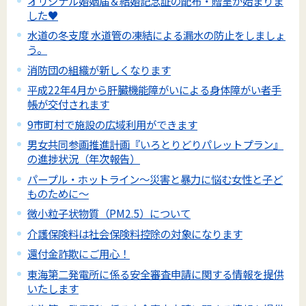
オリジナル婚姻届＆結婚記念証の配布・贈呈が始まりま
した♥
水道の冬支度 水道管の凍結による漏水の防止をしましょ
う。
消防団の組織が新しくなります
平成22年4月から肝臓機能障がいによる身体障がい者手
帳が交付されます
9市町村で施設の広域利用ができます
男女共同参画推進計画『いろとりどりパレットプラン』
の進捗状況（年次報告）
パープル・ホットライン～災害と暴力に悩む女性と子ど
ものために～
微小粒子状物質（PM2.5）について
介護保険料は社会保険料控除の対象になります
還付金詐欺にご用心！
東海第二発電所に係る安全審査申請に関する情報を提供
いたします