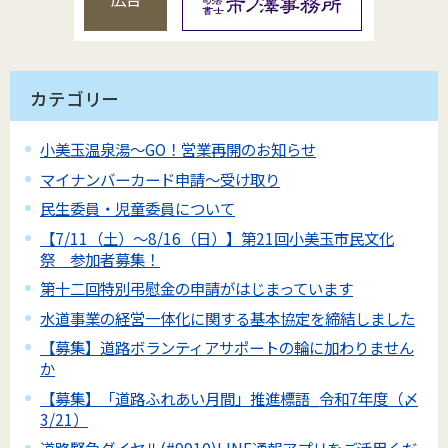
カテゴリー
小美玉温泉湯～GO！営業再開のお知らせ
マイナンバーカード申請～受け取り
民生委員・児童委員について
【7/11（土）～8/16（日）】第21回小美玉市民文化
祭 参加者募集！
第十二回特別弔慰金の申請がはじまっています
水道事業の経営一体化に関する基本協定を締結しました
【募集】道路ボランティアサポートの輪に加わりません
か
【募集】「道路ふれあい月間」推進標語_令和7年度（〆
3/21）