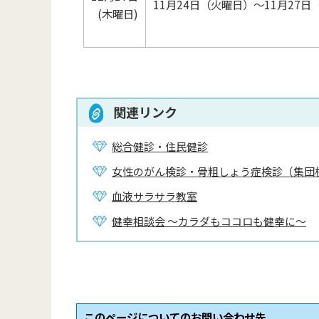
11月24日（火曜日）～11月27日
(木曜日)
関連リンク
総合健診・住民健診
女性のがん検診・骨粗しょう症検診（集団
血液サラサラ教室
健幸相談会 ～カラダもココロも健幸に～
このページについてのお問い合わせ先