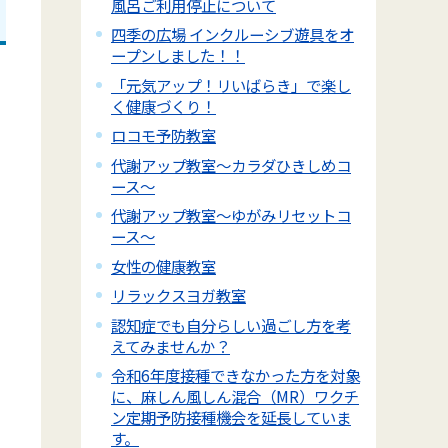
風呂ご利用停止について
四季の広場 インクルーシブ遊具をオ
ープンしました！！
「元気アップ！リいばらき」で楽し
く健康づくり！
ロコモ予防教室
代謝アップ教室～カラダひきしめコ
ース～
代謝アップ教室～ゆがみリセットコ
ース～
女性の健康教室
リラックスヨガ教室
認知症でも自分らしい過ごし方を考
えてみませんか？
令和6年度接種できなかった方を対象
に、麻しん風しん混合（MR）ワクチ
ン定期予防接種機会を延長していま
す。