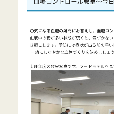
血糖コントロール教室～今
〇気になる血糖の疑問にお答えし、
血糖コン
血液中の糖が多い状態が続くと
、
気づかない
き起こします。予防には症状が出る前の早い
一緒に
しなやかな
血管
づく
りを始
めましょ
↓昨年度の教室写真です。フードモデルを見