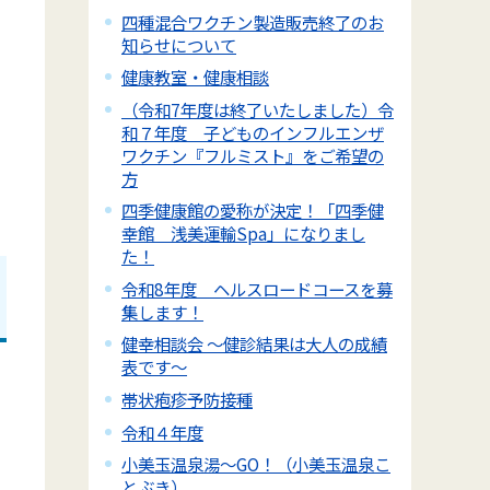
四種混合ワクチン製造販売終了のお
知らせについて
健康教室・健康相談
（令和7年度は終了いたしました）令
和７年度 子どものインフルエンザ
ワクチン『フルミスト』をご希望の
方
四季健康館の愛称が決定！「四季健
幸館 浅美運輸Spa」になりまし
た！
令和8年度 ヘルスロードコースを募
集します！
健幸相談会 ～健診結果は大人の成績
表です～
帯状疱疹予防接種
令和４年度
小美玉温泉湯～GO！（小美玉温泉こ
とぶき）