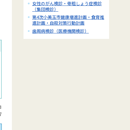
女性のがん検診・骨粗しょう症検診
（集団検診）
第4次小美玉市健康増進計画・食育推
進計画・自殺対策行動計画
歯周病検診（医療機関検診）
日
7