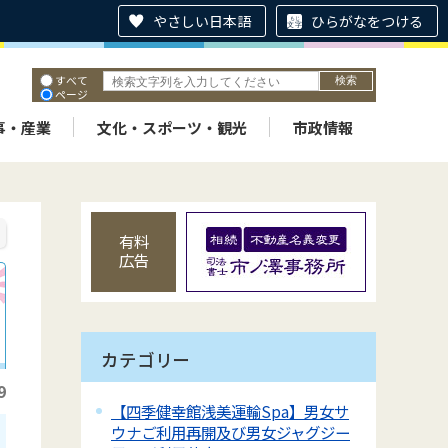
やさしい日本語
ひらがなをつける
すべて
ページ
PDF
ID
事・産業
文化・スポーツ・観光
市政情報
有料
広告
カテゴリー
9
【四季健幸館浅美運輸Spa】男女サ
ウナご利用再開及び男女ジャグジー