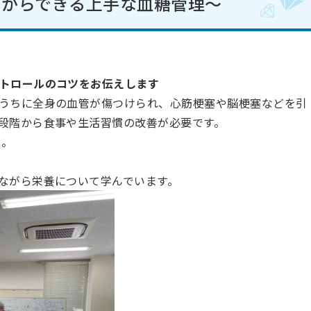
日からできる上手な血糖管理～
トロールのコツをお伝えします
うちに全身の血管が傷つけられ
、
心筋梗塞や脳梗塞
など
を引
段階から食事や生活習慣の改善が必要です。
う。
ながら栄養について学んでいます。