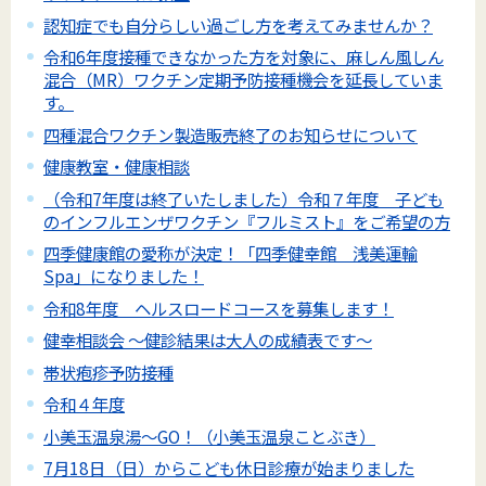
認知症でも自分らしい過ごし方を考えてみませんか？
令和6年度接種できなかった方を対象に、麻しん風しん
混合（MR）ワクチン定期予防接種機会を延長していま
す。
四種混合ワクチン製造販売終了のお知らせについて
健康教室・健康相談
（令和7年度は終了いたしました）令和７年度 子ども
のインフルエンザワクチン『フルミスト』をご希望の方
四季健康館の愛称が決定！「四季健幸館 浅美運輸
Spa」になりました！
令和8年度 ヘルスロードコースを募集します！
健幸相談会 ～健診結果は大人の成績表です～
帯状疱疹予防接種
令和４年度
小美玉温泉湯～GO！（小美玉温泉ことぶき）
7月18日（日）からこども休日診療が始まりました