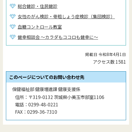
総合健診・住民健診
女性のがん検診・骨粗しょう症検診（集団検診）
血糖コントロール教室
健幸相談会 ～カラダもココロも健幸に～
掲載日 令和8年4月1日
アクセス数
1581
このページについてのお問い合わせ先
保健福祉部 健康増進課 健康支援係
住所：
〒319-0132 茨城県小美玉市部室1106
電話：
0299-48-0221
FAX：
0299-36-7310