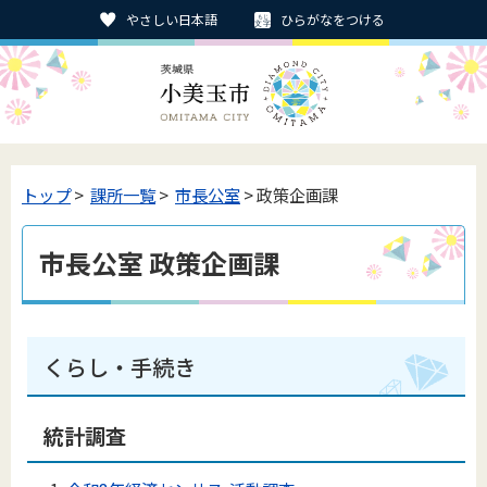
やさしい日本語
ひらがなをつける
トップ
>
課所一覧
>
市長公室
> 政策企画課
市長公室 政策企画課
くらし・手続き
統計調査