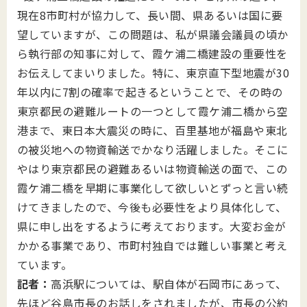
現在8市町村が協力して、長い間、県あるいは国に要
望していますが、この問題は、私が県議会議員の頃か
ら執行部の知事に対して、霞ケ浦二橋建設の重要性を
お伝えしてまいりました。特に、東京直下型地震が30
年以内に7割の確率で起きるということで、その時の
東京都民の避難ルートの一つとして霞ケ浦二橋から空
港まで、東日本大震災の時に、百里基地が福島や東北
の被災地への物資輸送でかなり活躍しました。そこに
やはり東京都民の避難あるいは物資輸送の面で、この
霞ケ浦二橋を早期に事業化して欲しいとずっと言い続
けてきましたので、今後も必要性をより具体化して、
県に申し出をするように考えております。大変お金が
かかる事業であり、市町村独自では難しい事業と考え
ています。
記者：
高浜駅については、駅自体が石岡市にあって、
先ほど谷島市長のお話しをされましたが、市長の公約