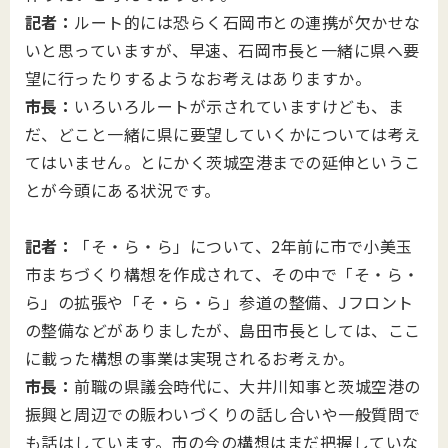
記者：
ルート的には恐らく石岡市との連携が欠かせな
いと思っていますが、早速、石岡市長と一緒に県へ要
望に行ったりするようなお考えはありますか。
市長：
いろいろルートが示されていますけども、ま
だ、どこと一緒に県に要望していくかについては考え
てはいません。とにかく茨城空港までの延伸というこ
とが今頭にある状況です。
記者：
「そ・ら・ら」について、2年前に市で小美玉
市まちづくり構想を作成されて、その中で「そ・ら・
ら」の拡張や「そ・ら・ら」参道の整備、Jフロント
の整備などがありましたが、島田市長としては、ここ
に載った構想の事業は実現されるお考えか。
市長：
前職の県議会時代に、大井川知事と茨城空港の
振興と周辺での賑わいづくりの話し合いや一般質問で
も話はしています。市の今の構想はまだ把握していな