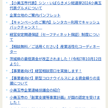
【小美玉市代表】シン・いばらきメシ総選挙2024小美玉
代表グルメについて
企業立地のご案内パンフレット
【キャンペーンのご案内】レンタカー利用でキャッシュ
バックチャンス！
経営安定関連保証（セーフティネット保証）制度につい
て
【相談無料／ご活用ください】産業活性化コーディネー
ター
茨城県の最低賃金が改正されました！(令和7年10月12日
より）
【事業者向け】経営相談窓口を実施します！
【事業者向け】新型コロナウイルスによる資金繰りの支
援について
小美玉市企業連絡協議会の紹介
小美玉市の「創業支援等事業計画」が国の認定を受けま
した！