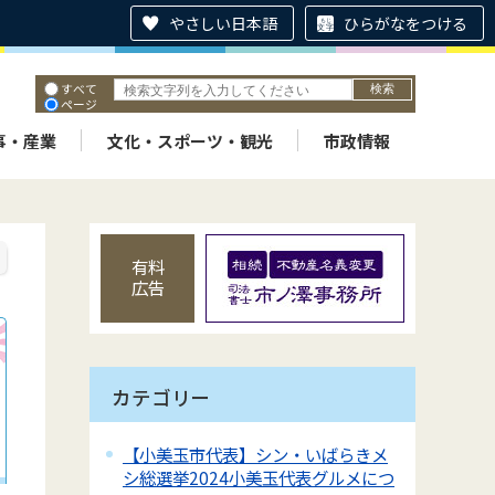
やさしい日本語
ひらがなをつける
すべて
ページ
PDF
ID
事・産業
文化・スポーツ・観光
市政情報
有料
広告
カテゴリー
【小美玉市代表】シン・いばらきメ
シ総選挙2024小美玉代表グルメにつ