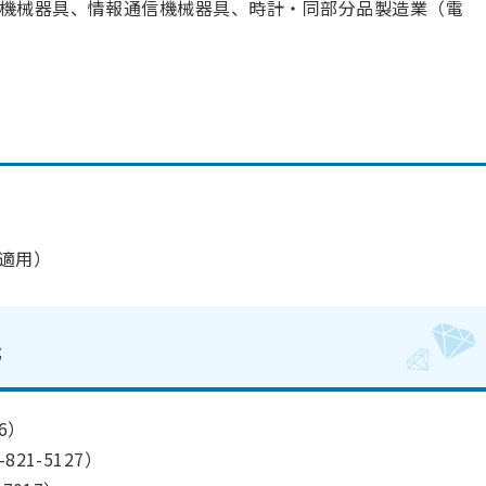
機械器具、情報通信機械器具、時計・同部分品製造業（電
金適用）
先
6）
21-5127）