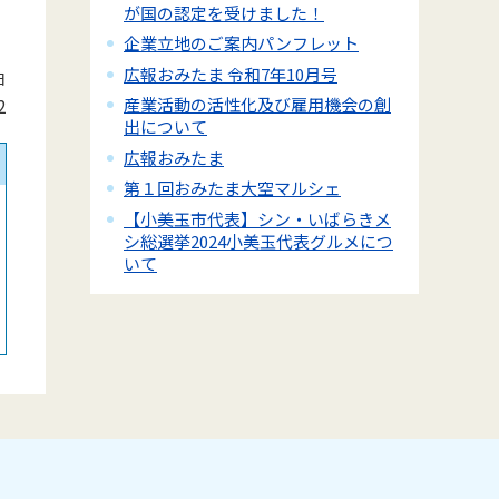
が国の認定を受けました！
企業立地のご案内パンフレット
広報おみたま 令和7年10月号
日
産業活動の活性化及び雇用機会の創
2
出について
広報おみたま
第１回おみたま大空マルシェ
【小美玉市代表】シン・いばらきメ
シ総選挙2024小美玉代表グルメにつ
いて