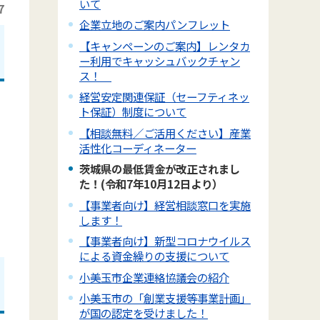
いて
7
企業立地のご案内パンフレット
【キャンペーンのご案内】レンタカ
ー利用でキャッシュバックチャン
ス！
経営安定関連保証（セーフティネッ
ま
ト保証）制度について
【相談無料／ご活用ください】産業
活性化コーディネーター
茨城県の最低賃金が改正されまし
た！(令和7年10月12日より）
【事業者向け】経営相談窓口を実施
します！
【事業者向け】新型コロナウイルス
による資金繰りの支援について
小美玉市企業連絡協議会の紹介
小美玉市の「創業支援等事業計画」
が国の認定を受けました！