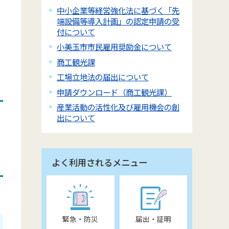
中小企業等経営強化法に基づく「先
端設備等導入計画」の認定申請の受
付について
、
小美玉市市民雇用奨励金について
商工観光課
工場立地法の届出について
申請ダウンロード（商工観光課）
産業活動の活性化及び雇用機会の創
出について
よく利用されるメニュー
緊急・防災
届出・証明