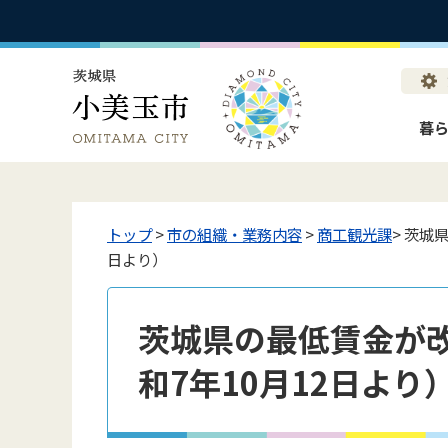
暮
トップ
>
市の組織・業務内容
>
商工観光課
> 茨城
日より）
茨城県の最低賃金が改
和7年10月12日より