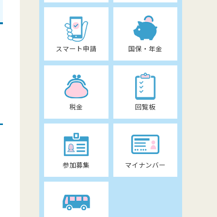
スマート申請
国保・年金
税金
回覧板
参加募集
マイナンバー
レ