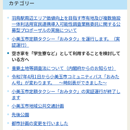
カテゴリー
羽鳥駅周辺エリア価値向上を目指す市有地及び複数施設
一体利活用官民連携導入可能性調査業務委託に関する公
募型プロポーザルの実施について
小美玉市定額タクシー「おみタク」を運行します。（実
証運行）
空き家を「学生寮など」として利用することを検討して
いる方へ
重要土地等調査法について（内閣府からのお知らせ）
令和7年4月1日から小美玉市コミュニティバス「おみた
ん号」が変わります。 ～時刻表ができました～
小美玉市定額タクシー「おみタク」の実証運行が終了し
ます
小美玉市地域公共交通計画
先後公園
都市計画の変更を行いました