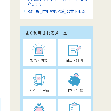
介します
R3年度_供用開始区域_公共下水道
よく利用されるメニュー
緊急・防災
届出・証明
スマート申請
国保・年金