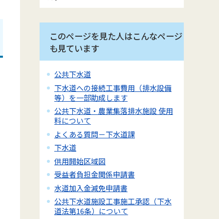
このページを見た人はこんなページ
も見ています
公共下水道
下水道への接続工事費用（排水設備
等）を一部助成します
公共下水道・農業集落排水施設 使用
料について
よくある質問－下水道課
下水道
供用開始区域図
受益者負担金関係申請書
水道加入金減免申請書
公共下水道施設工事施工承認（下水
道法第16条）について