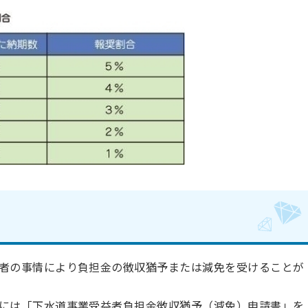
者の事情により負担金の徴収猶予または減免を受けることが
には「下水道事業受益者負担金徴収猶予（減免）申請書」を