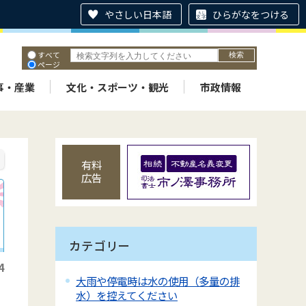
やさしい日本語
ひらがなをつける
すべて
ページ
PDF
ID
事・産業
文化・スポーツ・観光
市政情報
有料
広告
カテゴリー
4
大雨や停電時は水の使用（多量の排
水）を控えてください