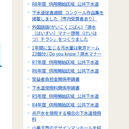
R8年度_供用開始区域_公共下水道
下水道促進週間_コンクール作品集を
掲載しました（市内受賞者あり）
外国語版(がいこくごばん)「排水
（はいすい）マナー啓発（けいは
つ）チラシ」をつくりました
1年間に生じる汚水量は東京ドーム
23個分 / Do you know？排水マナー
R7年度_供用開始区域_公共下水道
R6年度_供用開始区域_公共下水道
受益者負担金関係申請書
下水道使用料関係申請書
R5年度_供用開始区域_公共下水道
R4年度_供用開始区域_公共下水道
井戸水を使用する場合の下水道使用
料
小美玉市のデザインマンホールを紹