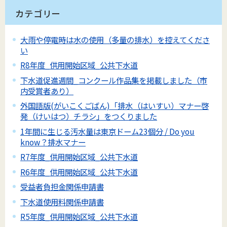
カテゴリー
大雨や停電時は水の使用（多量の排水）を控えてくださ
い
R8年度_供用開始区域_公共下水道
下水道促進週間_コンクール作品集を掲載しました（市
内受賞者あり）
外国語版(がいこくごばん)「排水（はいすい）マナー啓
発（けいはつ）チラシ」をつくりました
1年間に生じる汚水量は東京ドーム23個分 / Do you
know？排水マナー
R7年度_供用開始区域_公共下水道
R6年度_供用開始区域_公共下水道
受益者負担金関係申請書
下水道使用料関係申請書
R5年度_供用開始区域_公共下水道