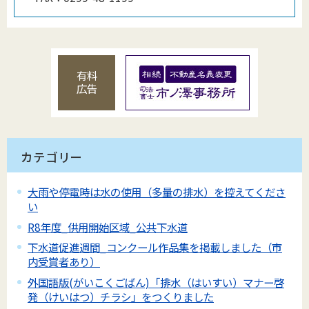
有料
広告
カテゴリー
大雨や停電時は水の使用（多量の排水）を控えてくださ
い
R8年度_供用開始区域_公共下水道
下水道促進週間_コンクール作品集を掲載しました（市
内受賞者あり）
外国語版(がいこくごばん)「排水（はいすい）マナー啓
発（けいはつ）チラシ」をつくりました