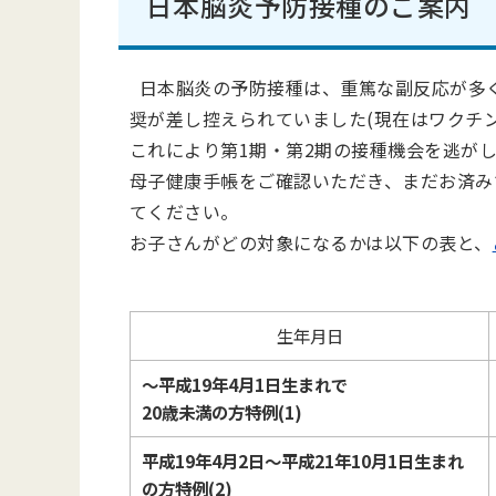
日本脳炎予防接種のご案内
日本脳炎の予防接種は、重篤な副反応が多く
奨が差し控えられていました(現在はワクチ
これにより第
1
期・第
2
期の接種機会を逃が
母子健康手帳をご確認いただき、まだお済み
てください。
お子さんがどの対象になるかは以下の表と、
生年月日
～平成
19
年
4
月
1
日生まれで
20歳未満の方特例(1)
平成
19
年
4
月
2
日～平成
21
年
10
月
1
日生まれ
の方特例(2)