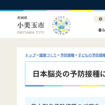
暮
トップ
>
健康づくり
>
予防接種
>
子どもの予防接
日本脳炎の予防接種