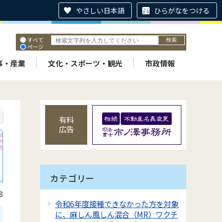
やさしい日本語
ひらがなをつける
すべて
ページ
PDF
ID
事・産業
文化・スポーツ・観光
市政情報
有料
広告
カテゴリー
8
令和6年度接種できなかった方を対象
に、麻しん風しん混合（MR）ワクチ