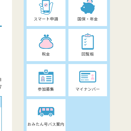
スマート申請
国保・年金
税金
回覧板
日
7
参加募集
マイナンバー
おみたん号バス案内