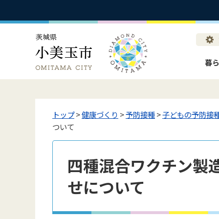
暮
トップ
>
健康づくり
>
予防接種
>
子どもの予防接
ついて
四種混合ワクチン製
せについて