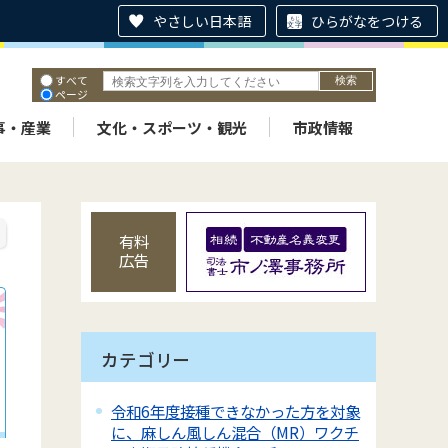
やさしい日本語
ひらがなをつける
すべて
ページ
PDF
ID
事・産業
文化・スポーツ・観光
市政情報
有料
広告
カテゴリー
令和6年度接種できなかった方を対象
に、麻しん風しん混合（MR）ワクチ