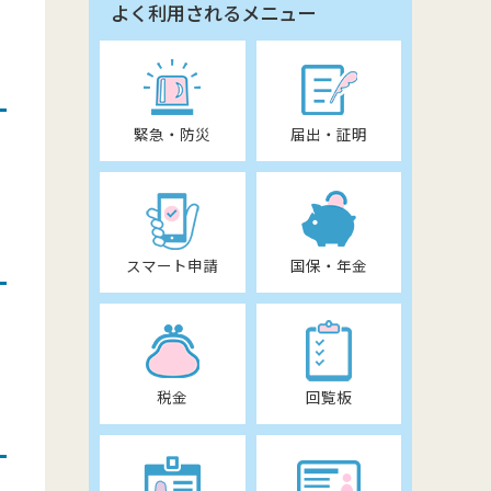
よく利用されるメニュー
緊急・防災
届出・証明
スマート申請
国保・年金
税金
回覧板