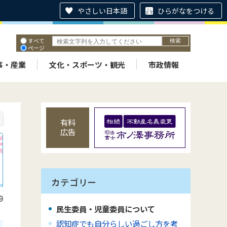
やさしい日本語
ひらがなをつける
すべて
ページ
PDF
ID
事・産業
文化・スポーツ・観光
市政情報
有料
広告
カテゴリー
9
民生委員・児童委員について
認知症でも自分らしい過ごし方を考