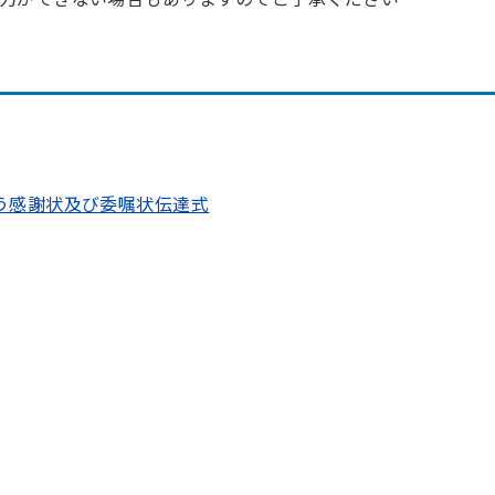
う感謝状及び委嘱状伝達式