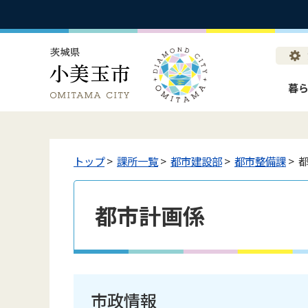
暮
トップ
>
課所一覧
>
都市建設部
>
都市整備課
> 
都市計画係
市政情報