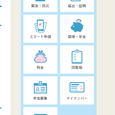
緊急・防災
届出・証明
スマート申請
国保・年金
税金
回覧板
参加募集
マイナンバー