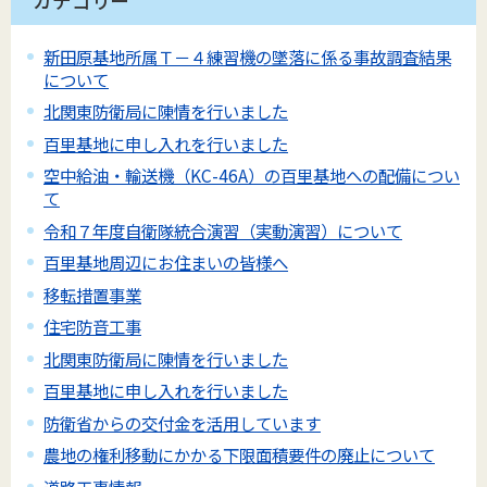
カテゴリー
新田原基地所属Ｔ－４練習機の墜落に係る事故調査結果
について
北関東防衛局に陳情を行いました
百里基地に申し入れを行いました
空中給油・輸送機（KC-46A）の百里基地への配備につい
て
令和７年度自衛隊統合演習（実動演習）について
百里基地周辺にお住まいの皆様へ
移転措置事業
住宅防音工事
北関東防衛局に陳情を行いました
百里基地に申し入れを行いました
防衛省からの交付金を活用しています
農地の権利移動にかかる下限面積要件の廃止について
道路工事情報