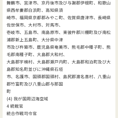
舞鶴市、宮津市、京丹後市及び与謝郡伊根町、和歌山
県西牟婁郡白浜町、高知県須
崎市、福岡県京都郡みやこ町、佐賀県唐津市、長崎県
佐世保市、大村市、対馬市、
壱岐市、五島市、南島原市、東彼杵郡川棚町及び南松
浦郡新上五島町、大分県中津
市及び杵築市、鹿児島県奄美市、熊毛郡中種子町、熊
毛郡南種子町、大島郡大和村、
大島郡宇検村、大島郡瀬戸内町、大島郡和泊町及び大
島郡知名町並びに沖縄県石垣
市、名護市、国頭郡国頭村、島尻郡渡名喜村、八重山
郡竹富町及び八重山郡与那国
町
(4) 我が国周辺海空域
4 統裁官
統合作戦司令官