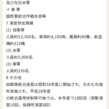
及び在日米軍
イ 豪 軍
国防軍統合作戦本部等
7 演習参加規模
(1) 自衛隊
人員約52,300名、車両約4,180両、艦艇約60隻、航空
機約310機
(2) 米軍
人員約5,900名
(3) 豪軍
人員約230名
8 その他
自衛隊統合演習は昭和54年度に開始され、おおむね毎
年実施され、平成18年度
の統合運用体制移行後では、本年度で18回目（実動演
習10回、指揮所演習8回）