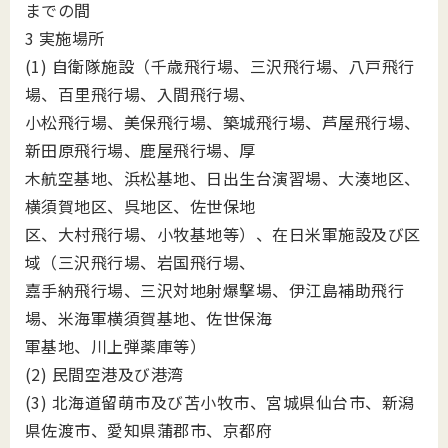
までの間
3 実施場所
(1) 自衛隊施設（千歳飛行場、三沢飛行場、八戸飛行
場、百里飛行場、入間飛行場、
小松飛行場、美保飛行場、築城飛行場、芦屋飛行場、
新田原飛行場、鹿屋飛行場、厚
木航空基地、浜松基地、日出生台演習場、大湊地区、
横須賀地区、呉地区、佐世保地
区、大村飛行場、小牧基地等）、在日米軍施設及び区
域（三沢飛行場、岩国飛行場、
嘉手納飛行場、三沢対地射爆撃場、伊江島補助飛行
場、米海軍横須賀基地、佐世保海
軍基地、川上弾薬庫等）
(2) 民間空港及び港湾
(3) 北海道留萌市及び苫小牧市、宮城県仙台市、新潟
県佐渡市、愛知県蒲郡市、京都府