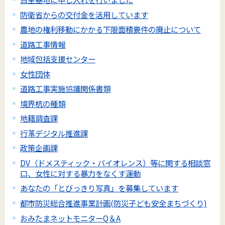
防衛省からの交付金を活用しています
農地の権利移動にかかる下限面積要件の廃止について
道路工事情報
地域包括支援センター
女性団体
道路工事実施協議関係書類
境界杭の種類
地籍調査課
行革デジタル推進課
政策企画課
DV（ドメスティック・バイオレンス）等に関する相談窓
口、女性に対する暴力をなくす運動
あなたの「とびっきり写真」を募集しています
都市防災総合推進事業計画(防災子ども安全まちづくり)
おみたまネットモニターQ＆A