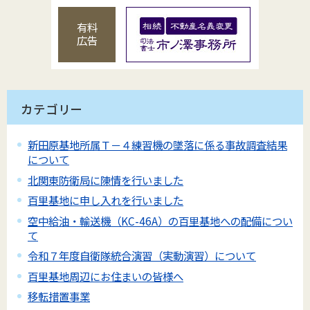
有料
広告
カテゴリー
新田原基地所属Ｔ－４練習機の墜落に係る事故調査結果
について
北関東防衛局に陳情を行いました
百里基地に申し入れを行いました
空中給油・輸送機（KC-46A）の百里基地への配備につい
て
令和７年度自衛隊統合演習（実動演習）について
百里基地周辺にお住まいの皆様へ
移転措置事業