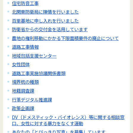
住宅防音工事
北関東防衛局に陳情を行いました
百里基地に申し入れを行いました
防衛省からの交付金を活用しています
農地の権利移動にかかる下限面積要件の廃止について
道路工事情報
地域包括支援センター
女性団体
道路工事実施協議関係書類
境界杭の種類
地籍調査課
行革デジタル推進課
政策企画課
DV（ドメスティック・バイオレンス）等に関する相談窓
口、女性に対する暴力をなくす運動
あなたの「とびっきり写真」を募集しています