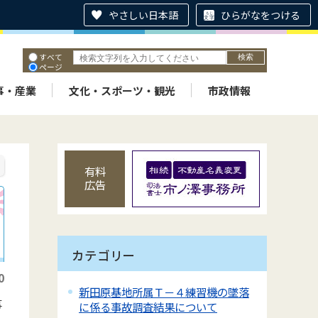
やさしい日本語
ひらがなをつける
すべて
ページ
PDF
ID
事・産業
文化・スポーツ・観光
市政情報
有料
広告
カテゴリー
0
新田原基地所属Ｔ－４練習機の墜落
事
に係る事故調査結果について