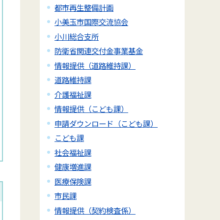
都市再生整備計画
小美玉市国際交流協会
小川総合支所
防衛省関連交付金事業基金
情報提供（道路維持課）
道路維持課
介護福祉課
情報提供（こども課）
申請ダウンロード（こども課）
こども課
社会福祉課
健康増進課
医療保険課
市民課
情報提供（契約検査係）