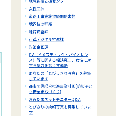
地域包括支援センター
女性団体
道路工事実施協議関係書類
境界杭の種類
地籍調査課
行革デジタル推進課
政策企画課
DV（ドメスティック・バイオレン
ス）等に関する相談窓口、女性に対
する暴力をなくす運動
あなたの「とびっきり写真」を募集
しています
都市防災総合推進事業計画(防災子ど
も安全まちづくり)
おみたまネットモニターQ＆A
とびきりの笑顔写真を募集していま
す