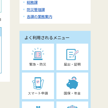
総務課
防災管理課
各課の業務案内
日
よく利用されるメニュー
緊急・防災
届出・証明
スマート申請
国保・年金