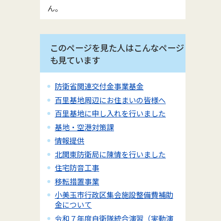
ん。
このページを見た人はこんなページ
も見ています
防衛省関連交付金事業基金
百里基地周辺にお住まいの皆様へ
百里基地に申し入れを行いました
基地・空港対策課
情報提供
北関東防衛局に陳情を行いました
住宅防音工事
移転措置事業
小美玉市行政区集会施設整備費補助
金について
令和７年度自衛隊統合演習（実動演