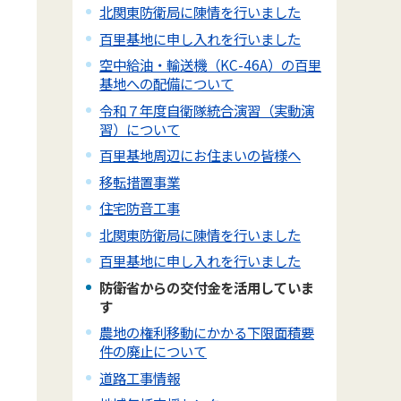
北関東防衛局に陳情を行いました
百里基地に申し入れを行いました
空中給油・輸送機（KC-46A）の百里
基地への配備について
令和７年度自衛隊統合演習（実動演
習）について
百里基地周辺にお住まいの皆様へ
移転措置事業
住宅防音工事
北関東防衛局に陳情を行いました
百里基地に申し入れを行いました
防衛省からの交付金を活用していま
す
農地の権利移動にかかる下限面積要
件の廃止について
道路工事情報