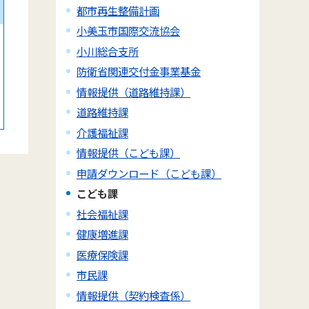
都市再生整備計画
小美玉市国際交流協会
小川総合支所
防衛省関連交付金事業基金
情報提供（道路維持課）
道路維持課
介護福祉課
情報提供（こども課）
申請ダウンロード（こども課）
こども課
社会福祉課
健康増進課
医療保険課
市民課
情報提供（契約検査係）