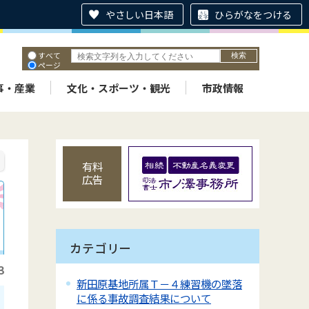
やさしい日本語
ひらがなをつける
すべて
ページ
PDF
ID
事・産業
文化・スポーツ・観光
市政情報
有料
広告
カテゴリー
3
新田原基地所属Ｔ－４練習機の墜落
に係る事故調査結果について