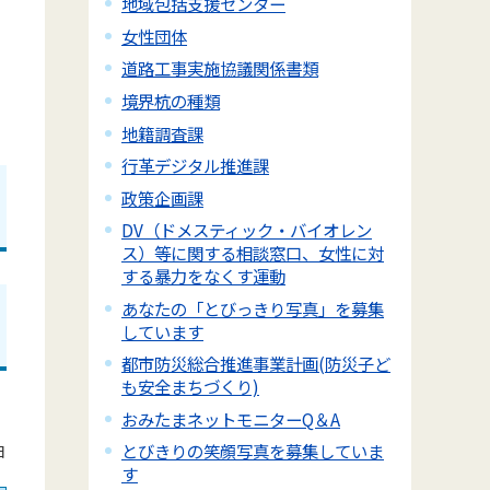
地域包括支援センター
女性団体
道路工事実施協議関係書類
境界杭の種類
地籍調査課
行革デジタル推進課
政策企画課
DV（ドメスティック・バイオレン
ス）等に関する相談窓口、女性に対
する暴力をなくす運動
あなたの「とびっきり写真」を募集
しています
都市防災総合推進事業計画(防災子ど
も安全まちづくり)
おみたまネットモニターQ＆A
とびきりの笑顔写真を募集していま
日
す