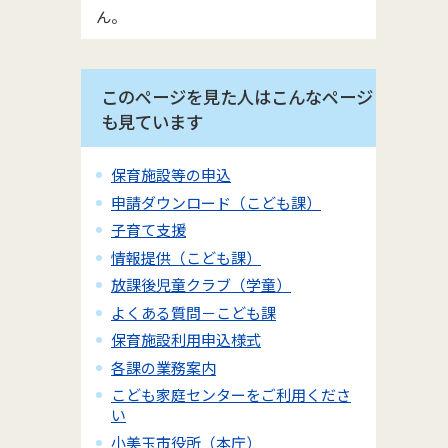
ん。
このページを見た人はこんなページ
も見ています
保育施設等の申込
申請ダウンロード（こども課）
子育て支援
情報提供（こども課）
放課後児童クラブ（学童）
よくある質問－こども課
保育施設利用申込様式
各課の業務案内
こども家庭センターをご利用くださ
い
小美玉市役所（本庁）