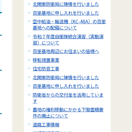
北関東防衛局に陳情を行いました
百里基地に申し入れを行いました
空中給油・輸送機（KC-46A）の百里
基地への配備について
令和７年度自衛隊統合演習（実動演
習）について
百里基地周辺にお住まいの皆様へ
移転措置事業
住宅防音工事
北関東防衛局に陳情を行いました
百里基地に申し入れを行いました
防衛省からの交付金を活用していま
す
農地の権利移動にかかる下限面積要
件の廃止について
道路工事情報