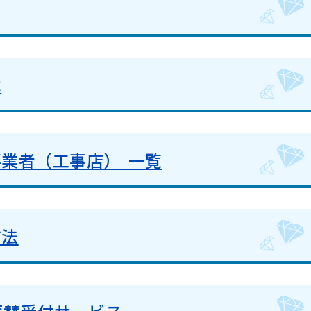
は
業者（工事店） 一覧
方法