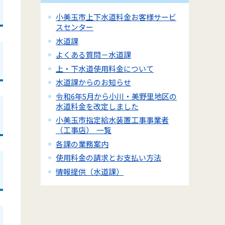
小美玉市上下水道料金お客様サービ
スセンター
水道課
よくある質問－水道課
上・下水道使用料金について
水道課からのお知らせ
令和6年5月から小川・美野里地区の
水道料金を改定しました
小美玉市指定給水装置工事事業者
（工事店） 一覧
各課の業務案内
使用料金の請求とお支払い方法
情報提供（水道課）