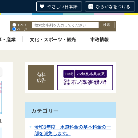
やさしい日本語
ひらがなをつける
すべて
ページ
PDF
ID
事・産業
文化・スポーツ・観光
市政情報
有料
広告
カテゴリー
1
令和8年度 水道料金の基本料金の一
部を減免します。