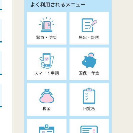
よく利用されるメニュー
緊急・防災
届出・証明
スマート申請
国保・年金
税金
回覧板