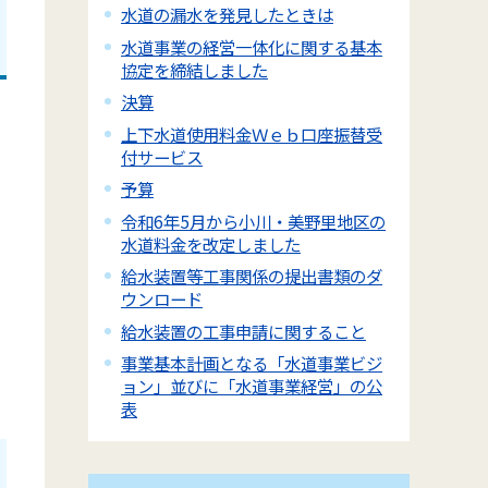
水道の漏水を発見したときは
水道事業の経営一体化に関する基本
協定を締結しました
決算
上下水道使用料金Ｗｅｂ口座振替受
付サービス
予算
令和6年5月から小川・美野里地区の
水道料金を改定しました
給水装置等工事関係の提出書類のダ
ウンロード
給水装置の工事申請に関すること
事業基本計画となる「水道事業ビジ
ョン」並びに「水道事業経営」の公
表