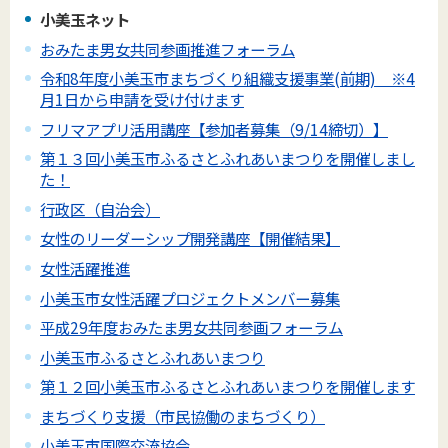
小美玉ネット
おみたま男女共同参画推進フォーラム
令和8年度小美玉市まちづくり組織支援事業(前期) ※4
月1日から申請を受け付けます
フリマアプリ活用講座【参加者募集（9/14締切）】
第１３回小美玉市ふるさとふれあいまつりを開催しまし
た！
行政区（自治会）
女性のリーダーシップ開発講座【開催結果】
女性活躍推進
小美玉市女性活躍プロジェクトメンバー募集
平成29年度おみたま男女共同参画フォーラム
小美玉市ふるさとふれあいまつり
第１２回小美玉市ふるさとふれあいまつりを開催します
まちづくり支援（市民協働のまちづくり）
小美玉市国際交流協会