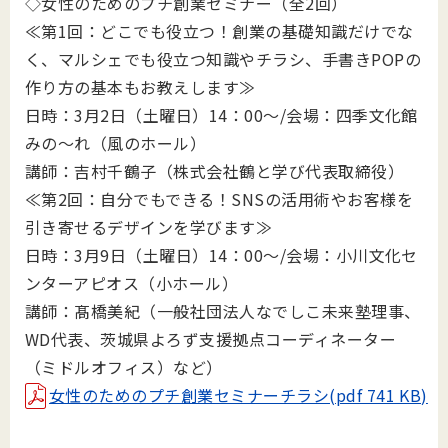
◇女性のためのプチ創業セミナー（全2回）
≪第1回：どこでも役立つ！創業の基礎知識だけでな
く、マルシェでも役立つ知識やチラシ、手書きPOPの
作り方の基本もお教えします≫
日時：3月2日（土曜日）14：00～/会場：四季文化館
みの～れ（風のホール）
講師：吉村千鶴子（株式会社鶴と学び代表取締役）
≪第2回：自分でもできる！SNSの活用術やお客様を
引き寄せるデザインを学びます≫
日時：3月9日（土曜日）14：00～/会場：小川文化セ
ンターアピオス（小ホール）
講師：髙橋美紀（一般社団法人なでしこ未来塾理事、
WD代表、茨城県よろず支援拠点コーディネーター
（ミドルオフィス）など）
女性のためのプチ創業セミナーチラシ(pdf 741 KB)