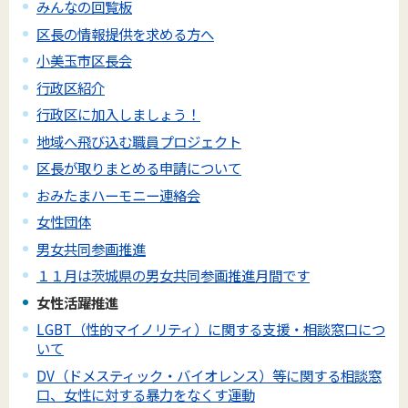
みんなの回覧板
区長の情報提供を求める方へ
小美玉市区長会
行政区紹介
行政区に加入しましょう！
地域へ飛び込む職員プロジェクト
区長が取りまとめる申請について
おみたまハーモニー連絡会
女性団体
男女共同参画推進
１１月は茨城県の男女共同参画推進月間です
女性活躍推進
LGBT（性的マイノリティ）に関する支援・相談窓口につ
いて
DV（ドメスティック・バイオレンス）等に関する相談窓
口、女性に対する暴力をなくす運動