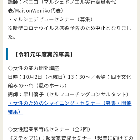
講師：ベニコ（マルシェドノエル実行委員会代
表/MaisonWeniko代表）
・マルシェデビューセミナー（募集）
※新型コロナウイルス感染予防のため
中止
となりまし
た。
【令和元年度実施事業】
◇女性の能力開発講座
日時：10月2日（水曜日）13：30～／会場：四季文化
館みの～れ（風のホール）
講師：
早川優子（セルフコーチングコンサルタント）
・女性のためのシャイニング・セミナー（募集・開催
結果）
◇女性起業家育成セミナー（全3回）
《ステップ(1)：起業家育成セミナー「起業に向けての