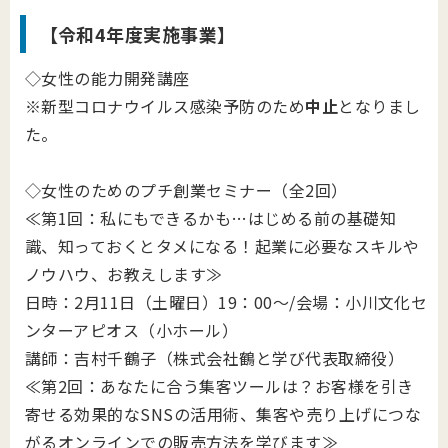
【令和4年度実施事業】
◇女性の能力開発講座
※新型コロナウイルス感染予防のため
中止
となりまし
た。
◇女性のためのプチ創業セミナー（全2回）
≪第1回：私にもできるかも…はじめる前の基礎知
識、知っておくとタメになる！起業に必要なスキルや
ノウハウ、お教えします≫
日時：2月11日（土曜日）19：00～/会場：小川文化セ
ンターアピオス（小ホール）
講師：吉村千鶴子（株式会社鶴と学び代表取締役）
≪第2回：あなたに合う集客ツールは？お客様を引き
寄せる効果的なSNSの活用術、集客や売り上げにつな
がるオンラインでの販売方法を学びます​​​​≫