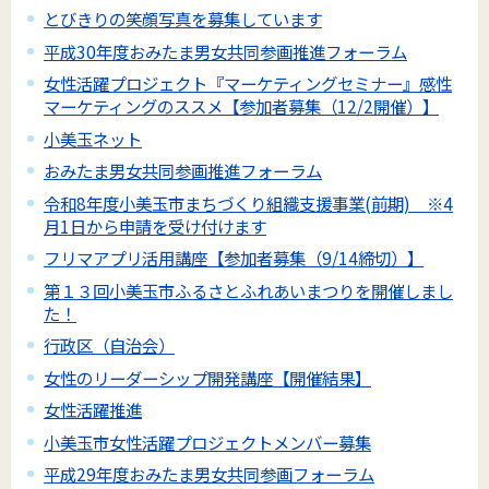
とびきりの笑顔写真を募集しています
平成30年度おみたま男女共同参画推進フォーラム
女性活躍プロジェクト『マーケティングセミナー』感性
マーケティングのススメ【参加者募集（12/2開催）】
小美玉ネット
おみたま男女共同参画推進フォーラム
令和8年度小美玉市まちづくり組織支援事業(前期) ※4
月1日から申請を受け付けます
フリマアプリ活用講座【参加者募集（9/14締切）】
第１３回小美玉市ふるさとふれあいまつりを開催しまし
た！
行政区（自治会）
女性のリーダーシップ開発講座【開催結果】
女性活躍推進
小美玉市女性活躍プロジェクトメンバー募集
平成29年度おみたま男女共同参画フォーラム