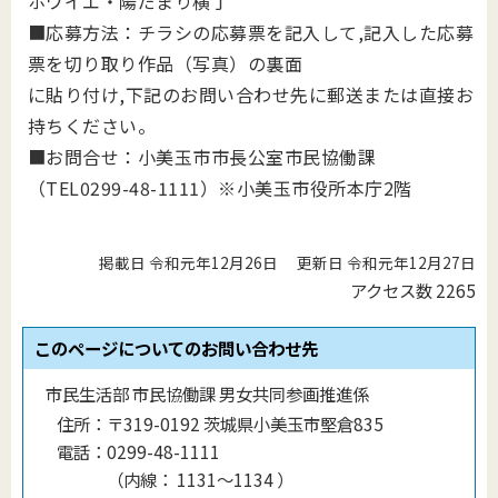
ホワイエ・陽だまり横丁
■応募方法：チラシの応募票を記入して,記入した応募
票を切り取り作品（写真）の裏面
に貼り付け,下記のお問い合わせ先に郵送または直接お
持ちください。
■お問合せ：
小美玉市市長公室市民協働課
（
TEL
0299-48-1111
）※小美玉市役所本庁2階
掲載日 令和元年12月26日
更新日 令和元年12月27日
アクセス数
2265
このページについてのお問い合わせ先
市民生活部 市民協働課 男女共同参画推進係
住所：
〒319-0192 茨城県小美玉市堅倉835
電話：
0299-48-1111
（
内線
：
1131〜1134
）