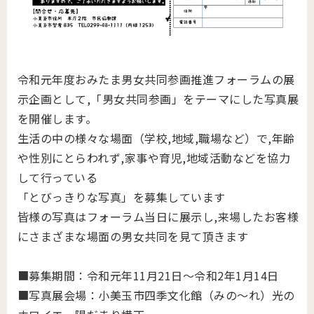
令和元年度おみたま男女共同参画推進フォーラムの展
示企画として,「男女共同参画」をテーマにした写真展
を開催します。
生活の中の様々な場面（学校,地域,職場など）で,年齢
や性別にとらわれず,家事や育児,地域活動などを協力
して行っている
「とびっきりな写真」を募集しています
皆様の写真はフォーラム当日に展示し,来場したお客様
にさまざまな場面の男女共同を見て頂きます
■募集期間：令和元
年
11
月
21
日～令和2
年
1
月14
日
■写真展会場：
小美玉市四季文化館（みの～れ）光の