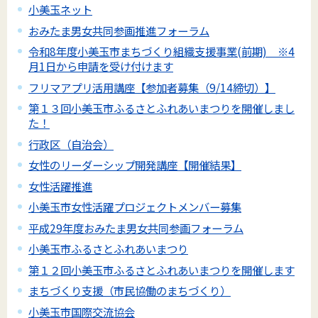
小美玉ネット
おみたま男女共同参画推進フォーラム
令和8年度小美玉市まちづくり組織支援事業(前期) ※4
月1日から申請を受け付けます
フリマアプリ活用講座【参加者募集（9/14締切）】
第１３回小美玉市ふるさとふれあいまつりを開催しまし
た！
行政区（自治会）
女性のリーダーシップ開発講座【開催結果】
女性活躍推進
小美玉市女性活躍プロジェクトメンバー募集
平成29年度おみたま男女共同参画フォーラム
小美玉市ふるさとふれあいまつり
第１２回小美玉市ふるさとふれあいまつりを開催します
まちづくり支援（市民協働のまちづくり）
小美玉市国際交流協会