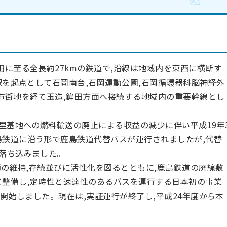
田に至る全長約27kmの鉄道で,沿線は地域内を東西に横断す
岡駅を起点として石岡南台,石岡運動公園,石岡循環器科脳神経外
心市街地を経て玉造,鉾田方面へ接続する地域内の重要幹線とし
里基地への燃料輸送の廃止による収益の減少に伴い平成19年
島鉄道に沿う形で鹿島鉄道代替バスが運行されましたが,代替
く落ち込みました。
通の維持,存続並びに活性化を図るとともに,鹿島鉄道の廃線敷
て整備し,定時性と速達性のあるバスを運行する日本初の事業
に開始しました。現在は,実証運行が終了し,平成24年度から本