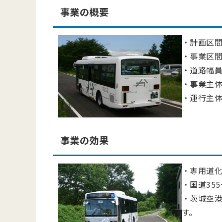
事業の概要
・計画区間
・事業区間
・道路幅員：
・事業主
・運行主
事業の効果
・専用道化
・国道35
・茨城空港
す。