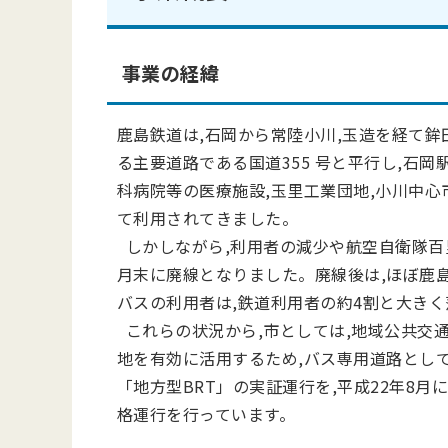
事業の経緯
鹿島鉄道は,石岡から常陸小川,玉造を経て鉾
る主要道路である国道355 号と平行し,石
科病院等の医療施設,玉里工業団地,小川中
て利用されてきました。
しかしながら,利用者の減少や航空自衛隊百
月末に廃線となりました。廃線後は,ほぼ鹿
バスの利用者は,鉄道利用者の約4割と大き
これらの状況から,市としては,地域公共交
地を有効に活用するため,バス専用道路とし
「地方型BRT」の実証運行を,平成22年8月
格運行を行っています。