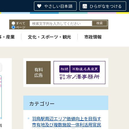
やさしい日本語
ひらがなをつける
すべて
ページ
PDF
ID
事・産業
文化・スポーツ・観光
市政情報
有料
広告
カテゴリー
羽鳥駅周辺エリア価値向上を目指す
市有地及び複数施設一体利活用官民
4