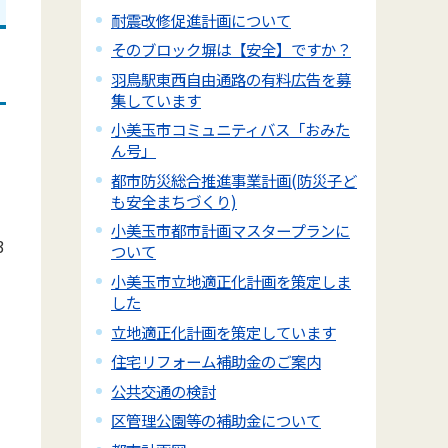
耐震改修促進計画について
そのブロック塀は【安全】ですか？
羽鳥駅東西自由通路の有料広告を募
集しています
小美玉市コミュニティバス「おみた
ん号」
都市防災総合推進事業計画(防災子ど
も安全まちづくり)
小美玉市都市計画マスタープランに
3
ついて
小美玉市立地適正化計画を策定しま
した
立地適正化計画を策定しています
住宅リフォーム補助金のご案内
公共交通の検討
区管理公園等の補助金について