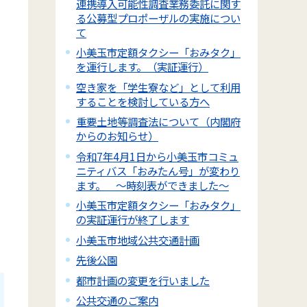
連携導入可能性調査業務委託に関す
る公募型プロポーザルの実施につい
て
小美玉市定額タクシー「おみタク」
を運行します。（実証運行）
空き家を「学生寮など」として利用
することを検討している方へ
重要土地等調査法について（内閣府
からのお知らせ）
令和7年4月1日から小美玉市コミュ
ニティバス「おみたん号」が変わり
ます。 ～時刻表ができました～
小美玉市定額タクシー「おみタク」
の実証運行が終了します
小美玉市地域公共交通計画
先後公園
都市計画の変更を行いました
公共交通のご案内