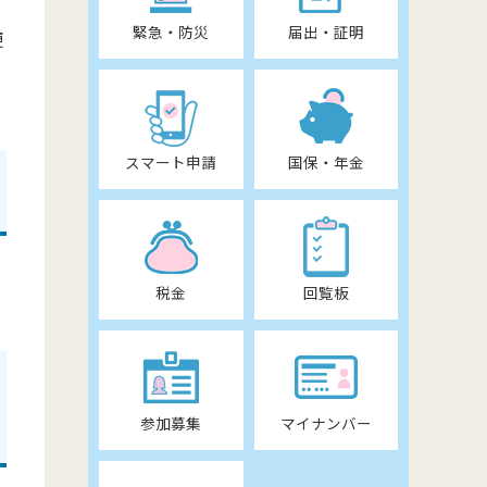
緊急・防災
届出・証明
便
スマート申請
国保・年金
税金
回覧板
参加募集
マイナンバー